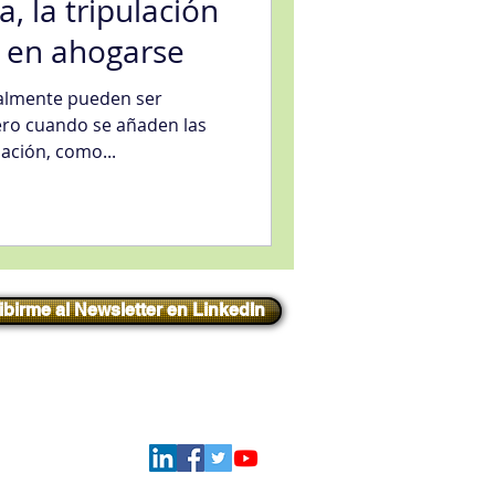
, la tripulación
 en ahogarse
ualmente pueden ser
pero cuando se añaden las
ación, como...
ibirme al Newsletter en LinkedIn
Iniciar sesión
Síguenos