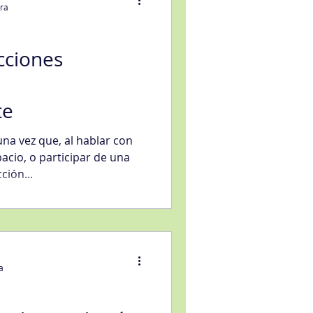
ura
cciones
,
eligencia artificial
te
na vez que, al hablar con
vicio
acio, o participar de una
ción...
a