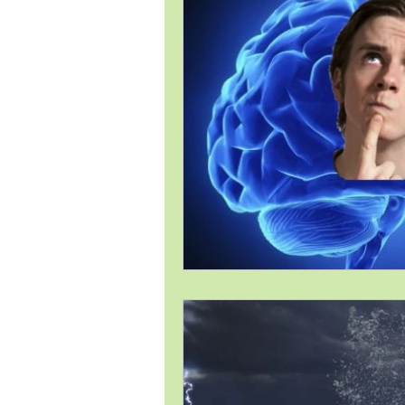
Estrategia Comercial
Estrat
Gestión de Proyectos / Project 
Liderazgo
Compras
Lo
Satisfacción al Cliente
Tema