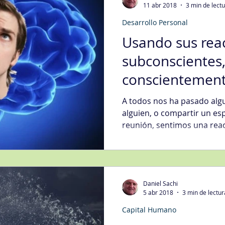
11 abr 2018
3 min de lect
Desarrollo Personal
egias Tecnología Informática
Fidelización del Cliente
Usando sus rea
subconscientes
Mgmt
Gestión de Quejas
Gestión Organizacional
Int
conscientemen
A todos nos ha pasado algu
gística
Mejora Continua
Metodologías
Nivel de Ser
alguien, o compartir un esp
reunión, sentimos una reac
s Generales
Transformación Digital
Ventas
Daniel Sachi
5 abr 2018
3 min de lectur
Capital Humano