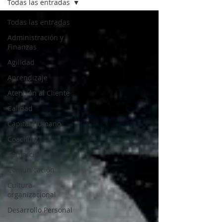
Todas las entradas
Todas las entradas
Administración y
Finanzas
Agilidad
Aprendizaje
Atención al Cliente
Calidad
Capital Humano
Coaching
Comercial
Comunicación
Cultura
organizacional
Desarrollo Personal