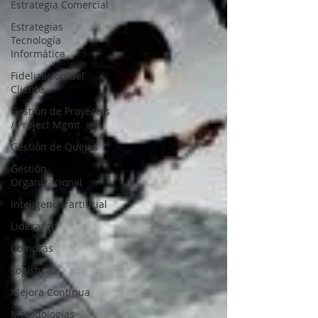
Estrategia Comercial
Estrategias
Tecnología
Informática
Fidelización del
Cliente
Gestión de Proyectos
/ Project Mgmt
Gestión de Quejas
Gestión
Organizacional
Inteligencia artificial
Liderazgo
Compras
Logística
Mejora Continua
Metodologías