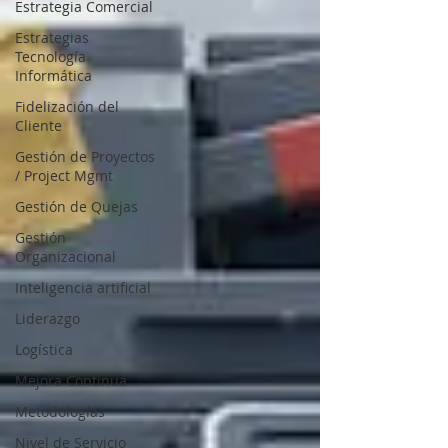
Estrategia Comercial
Estrategias
Tecnología
Informática
Fidelización del
Cliente
Gestión de Proyectos
/ Project Mgmt
Gestión de Quejas
Gestión
Organizacional
Inteligencia artificial
Liderazgo
Logística
Mejora Continua
Metodologías
Nivel de Servicio