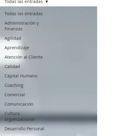
Todas las entradas
Todas las entradas
Administración y
Finanzas
Agilidad
Aprendizaje
Atención al Cliente
Calidad
Capital Humano
Coaching
Comercial
Comunicación
Cultura
organizacional
Desarrollo Personal