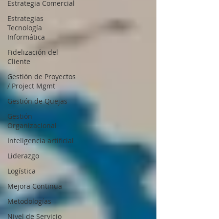
Estrategia Comercial
Estrategias
Tecnología
Informática
Fidelización del
Cliente
Gestión de Proyectos
/ Project Mgmt
Gestión de Quejas
Gestión
Organizacional
Inteligencia artificial
Liderazgo
Logística
Mejora Continua
Metodologías
Nivel de Servicio