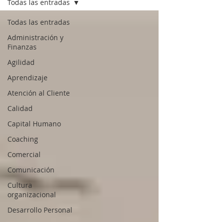
Todas las entradas
Todas las entradas
Administración y
Finanzas
Agilidad
Aprendizaje
Atención al Cliente
Calidad
Capital Humano
Coaching
Comercial
Comunicación
Cultura
organizacional
Desarrollo Personal