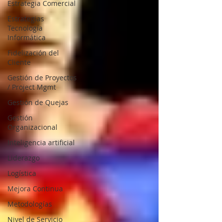
Estrategia Comercial
Estrategias
Tecnología
Informática
Fidelización del
Cliente
Gestión de Proyectos
/ Project Mgmt
Gestión de Quejas
Gestión
Organizacional
Inteligencia artificial
Liderazgo
Logística
Mejora Continua
Metodologías
Nivel de Servicio