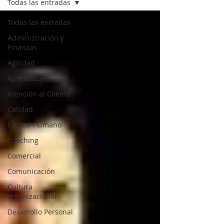
Todas las entradas
Todas las entradas
Administración y
Finanzas
Agilidad
Aprendizaje
Atención al Cliente
Calidad
Capital Humano
Coaching
Comercial
Comunicación
Cultura
organizacional
Desarrollo Personal