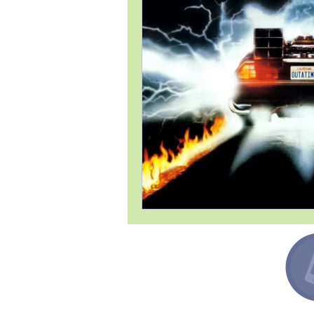
Estrategia Comercial
Estrat
Gestión de Proyectos / Project 
Liderazgo
Compras
Lo
Satisfacción al Cliente
Tema
Argentina +54 91132193259
Canadá +1 6478713467
España +34 649443943
México +52 8131860695