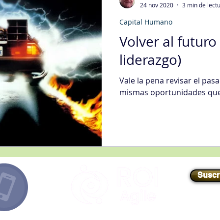
24 nov 2020
3 min de lect
Capital Humano
egias Tecnología Informática
Fidelización del Cliente
Volver al futuro
liderazgo)
Mgmt
Gestión de Quejas
Gestión Organizacional
Int
Vale la pena revisar el pasa
mismas oportunidades que
gística
Mejora Continua
Metodologías
Nivel de Ser
s Generales
Transformación Digital
Ventas
Suscr
E-mail
//
info@roiagile.com