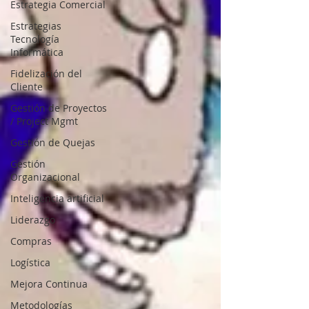
Estrategia Comercial
Estrategias
Tecnología
Informática
Fidelización del
Cliente
Gestión de Proyectos
/ Project Mgmt
Gestión de Quejas
Gestión
Organizacional
Inteligencia artificial
Liderazgo
Compras
Logística
Mejora Continua
Metodologías