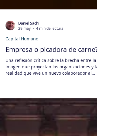
Daniel Sachi
29 may
4 min de lectura
Capital Humano
Empresa o picadora de carne?
Una reflexión crítica sobre la brecha entre la
imagen que proyectan las organizaciones y la
realidad que vive un nuevo colaborador al
ingresar. El texto explora cómo la cultura
organizacional se revela en los primeros días
de trabajo, muchas veces contradiciendo lo
prometido en la etapa de selección. A través de
una mirada directa, se analizan los riesgos de
decidir bajo presión emocional y se proponen
claves para evaluar mejor una empresa antes