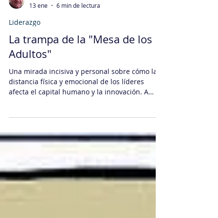
Daniel Sachi
13 ene
6 min de lectura
Liderazgo
La trampa de la "Mesa de los
Adultos"
Una mirada incisiva y personal sobre cómo la
distancia física y emocional de los líderes
afecta el capital humano y la innovación. A
través de anécdotas y el contraste entre la
"mesa de los adultos" y la "mesa de los niños",
el Director de ROI Agile explora estrategias
para romper barreras jerárquicas, fomentando
una cultura de cercanía y realidad operativa.