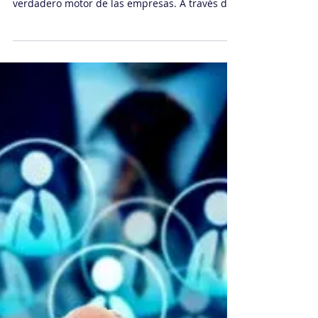
Daniel Sachi
11 sept 2025
4 min de lectura
Cultura organizacional
Coaching y cultura: el
verdadero motor de las
organizaciones
Este artículo explora cómo el coaching y la
cultura organizacional se convierten en el
verdadero motor de las empresas. A través de
ejemplos reales de ROI Agile, se muestran los
impactos, soluciones y beneficios de integrar
coaching en todos los niveles. Cierra con
preguntas de reflexión para que las
organizaciones evalúen su estado actual y
conclusiones contundentes sobre el poder de
la cultura.