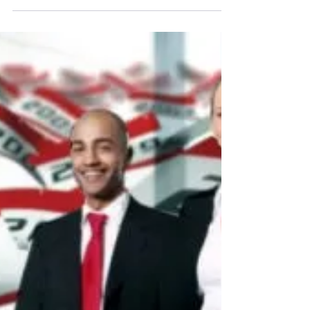
Micromanagement: ¿Bueno o
malo?
Este artículo explora el micromanagement
desde una mirada crítica y contextual,
comparando estilos gerenciales y su impacto
en equipos y cultura organizacional. Además,
plantea preguntas prácticas para diagnosticar
el estilo imperante en tu empresa y reflexionar
sobre cómo el liderazgo influye en el desarrollo
y motivación del capital humano.