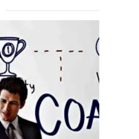
18 sept 2025
2 min de lectura
Capital Humano
Trabajar de por vida en una
empresa ¿pasado o futuro?
El mercado laboral cambió: antes se pensaba
en trabajar toda la vida en una empresa, hoy la
movilidad parece la regla. Pero… ¿y si el futuro
estuviera en recuperar esa permanencia? Este
artículo explora cómo las empresas y los
líderes pueden construir empleabilidad,
fidelización y equipos sólidos invirtiendo en
desarrollo, anticipación y cultura
organizacional.