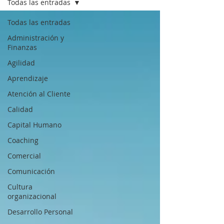
Todas las entradas
Todas las entradas
Administración y
Finanzas
Agilidad
Aprendizaje
Atención al Cliente
Calidad
Capital Humano
Coaching
Comercial
Comunicación
Cultura
organizacional
Desarrollo Personal