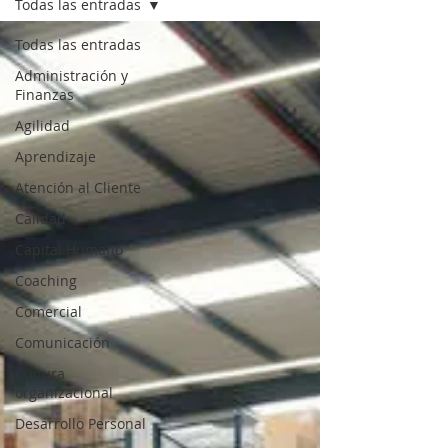
Todas las entradas
Todas las entradas
Administración y
Finanzas
Agilidad
Aprendizaje
Atención al Cliente
Calidad
Capital Humano
Coaching
Comercial
Comunicación
Cultura
organizacional
Desarrollo Personal