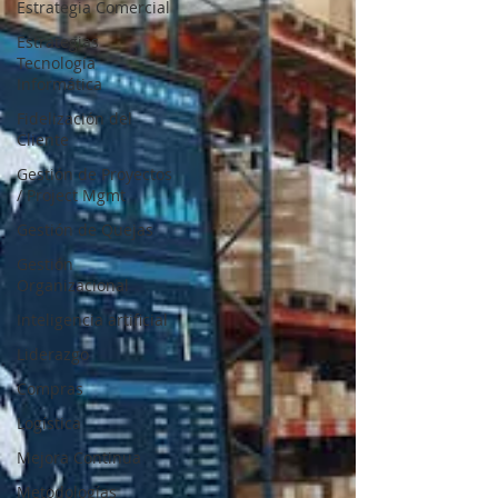
Estrategia Comercial
Estrategias
Tecnología
Informática
Fidelización del
Cliente
Gestión de Proyectos
/ Project Mgmt
Gestión de Quejas
Gestión
Organizacional
Inteligencia artificial
Liderazgo
Compras
Logística
Mejora Continua
Metodologías