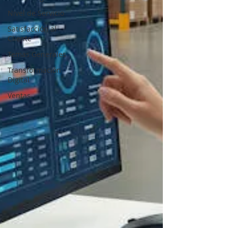
Nivel de Servicio
Satisfacción al
Cliente
Temas Generales
Transformación
Digital
Ventas