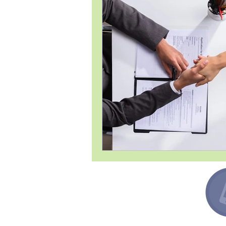
Estrategia Comercial
Estrat
Gestión de Proyectos / Project 
Liderazgo
Compras
Lo
Satisfacción al Cliente
Tema
Argentina +54 91132193259
Canadá +1 6478713467
España +34 649443943
México +52 8131860695