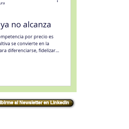
tura
ya no alcanza
mpetencia por precio es
eligencia artificial
ltiva se convierte en la
a diferenciarse, fidelizar
os de negocio. Este artículo
vicio
 comunes de la venta
los concretos de
eguntas prácticas para que
vel de madurez comercial.
ibirme al Newsletter en LinkedIn