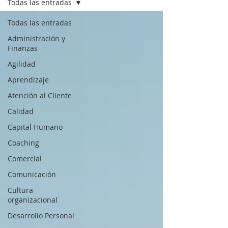
Todas las entradas
Todas las entradas
Administración y
Finanzas
Agilidad
Aprendizaje
Atención al Cliente
Calidad
Capital Humano
Coaching
Comercial
Comunicación
Cultura
organizacional
Desarrollo Personal