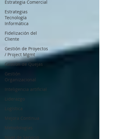
Estrategia Comercial
Estrategias
Tecnología
Informática
Fidelización del
Cliente
Gestión de Proyectos
/ Project Mgmt
Gestión de Quejas
Gestión
Organizacional
Inteligencia artificial
Liderazgo
Logística
Mejora Continua
Metodologías
Nivel de Servicio