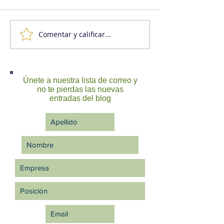
Comentar y calificar...
Cuando la comunicación
9C, la clave de l
se convierte en el
perfecta comun
verdadero motor de la
transformación
Únete a nuestra lista de correo y
organizacional
no te pierdas las nuevas
entradas del blog