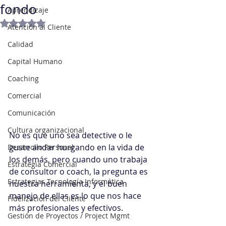
fondo
Aprendizaje
Obtuvo NaN de 5 estrellas.
Atención al Cliente
Calidad
Capital Humano
Coaching
Comercial
Comunicación
Cultura organizacional
No es que uno sea detective o le 
guste andar hurgando en la vida de 
Desarrollo Personal
los demás, pero cuando uno trabaja 
Estrategia Comercial
de consultor o coach, la pregunta es 
Estrategias Tecnología Informática
nuestra herramienta, y el buen 
manejo de ellas es lo que nos hace 
Fidelización del Cliente
más profesionales y efectivos.
Gestión de Proyectos / Project Mgmt