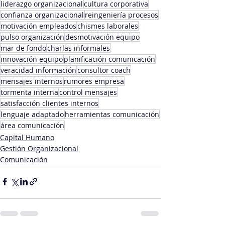
liderazgo organizacional
cultura corporativa
confianza organizacional
reingeniería procesos
motivación empleados
chismes laborales
pulso organización
desmotivación equipo
mar de fondo
charlas informales
innovación equipo
planificación comunicación
veracidad información
consultor coach
mensajes internos
rumores empresa
tormenta interna
control mensajes
satisfacción clientes internos
lenguaje adaptado
herramientas comunicación
área comunicación
Capital Humano
Gestión Organizacional
Comunicación