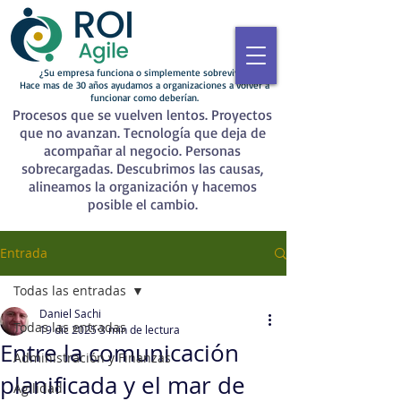
¿Su empresa funciona o simplemente sobrevive?
Hace mas de 30 años ayudamos a organizaciones a volver a
funcionar como deberían.
Procesos que se vuelven lentos. Proyectos
que no avanzan. Tecnología que deja de
acompañar al negocio. Personas
sobrecargadas. Descubrimos las causas,
alineamos la organización y hacemos
posible el cambio.
Entrada
Todas las entradas
Daniel Sachi
Todas las entradas
19 dic 2025
3 min de lectura
Entre la comunicación
Administración y Finanzas
planificada y el mar de
Agilidad