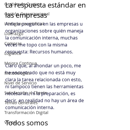
La respuesta estándar en 
Gestión de Quejas
las empresas
Gestión Organizacional
Ante la pregunta en las empresas u 
Inteligencia artificial
organizaciones sobre quién maneja 
Liderazgo
la comunicación interna, muchas 
Compras
veces me topo con la misma 
respuesta: Recursos humanos.
Logística
Mejora Continua
Claro que, al ahondar un poco, me 
he encontrado que no está muy 
Metodologías
clara la tarea relacionada con esto, 
Nivel de Servicio
ni tampoco tienen las herramientas 
Satisfacción al Cliente
necesarias, ni la preparación, es 
decir, en realidad no hay un área de 
Temas Generales
comunicación interna.
Transformación Digital
Todos somos 
Ventas