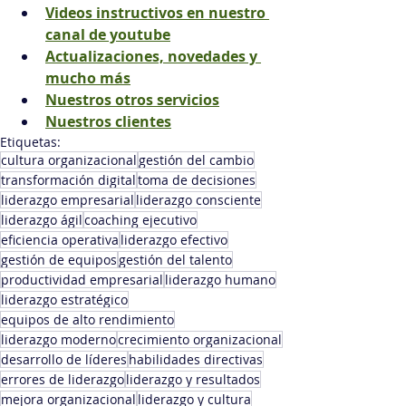
Videos instructivos en nuestro 
canal de youtube
Actualizaciones, novedades y 
mucho más
Nuestros otros servicios
Nuestros clientes
Etiquetas:
cultura organizacional
gestión del cambio
transformación digital
toma de decisiones
liderazgo empresarial
liderazgo consciente
liderazgo ágil
coaching ejecutivo
eficiencia operativa
liderazgo efectivo
gestión de equipos
gestión del talento
productividad empresarial
liderazgo humano
liderazgo estratégico
equipos de alto rendimiento
liderazgo moderno
crecimiento organizacional
desarrollo de líderes
habilidades directivas
errores de liderazgo
liderazgo y resultados
mejora organizacional
liderazgo y cultura