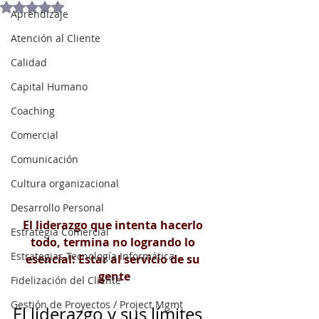
Obtuvo NaN de 5 estrellas.
Aprendizaje
Atención al Cliente
Calidad
Capital Humano
Coaching
Comercial
Comunicación
Cultura organizacional
Desarrollo Personal
El liderazgo que intenta hacerlo 
Estrategia Comercial
todo, termina no logrando lo 
Estrategias Tecnología Informática
esencial: Estar al servicio de su 
gente
Fidelización del Cliente
Gestión de Proyectos / Project Mgmt
El liderazgo y sus límites 