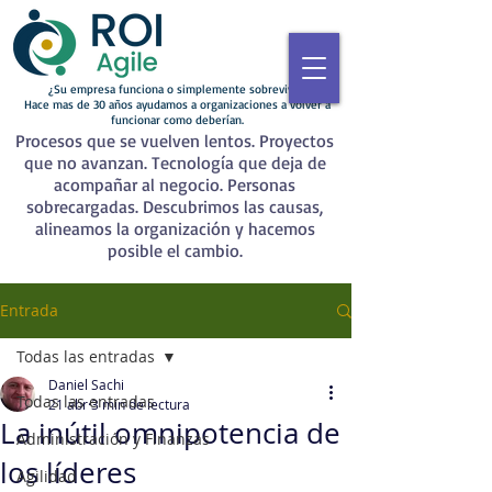
¿Su empresa funciona o simplemente sobrevive?
Hace mas de 30 años ayudamos a organizaciones a volver a
funcionar como deberían.
Procesos que se vuelven lentos. Proyectos
que no avanzan. Tecnología que deja de
acompañar al negocio. Personas
sobrecargadas. Descubrimos las causas,
alineamos la organización y hacemos
posible el cambio.
Entrada
Todas las entradas
Daniel Sachi
Todas las entradas
21 abr
3 min de lectura
La inútil omnipotencia de
Administración y Finanzas
los líderes
Agilidad