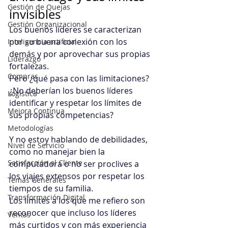
Gestión de Quejas
invisibles
Gestión Organizacional
Los buenos líderes se caracterizan 
por su buena conexión con los 
Inteligencia artificial
demás y por aprovechar sus propias 
Liderazgo
fortalezas. 
Compras
Pero ¿qué pasa con las limitaciones?
¿No deberían los buenos líderes 
Logística
identificar y respetar los límites de 
Mejora Continua
sus propias competencias?
Metodologías
Y no estoy hablando de debilidades, 
Nivel de Servicio
como no manejar bien la 
Satisfacción al Cliente
computadora o no ser proclives a 
los viajes extensos por respetar los 
Temas Generales
tiempos de su familia. 
Transformación Digital
Los límites a los que me refiero son 
reconocer que incluso los líderes 
Ventas
más curtidos y con más experiencia 