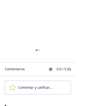
Comentarios
0.0 / 5 (0)
Comentar y calificar...
Lo imprescindible de
Delegar, una v
hacerse prescindible
contra la aliena