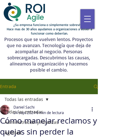
¿Su empresa funciona o simplemente sobrevive?
Hace mas de 30 años ayudamos a organizaciones a volver a
funcionar como deberían.
Procesos que se vuelven lentos. Proyectos
que no avanzan. Tecnología que deja de
acompañar al negocio. Personas
sobrecargadas. Descubrimos las causas,
alineamos la organización y hacemos
posible el cambio.
Entrada
Todas las entradas
Daniel Sachi
Todas las entradas
24 sept 2024
6 min de lectura
Cómo manejar reclamos y
Administración y Finanzas
quejas sin perder la
Agilidad