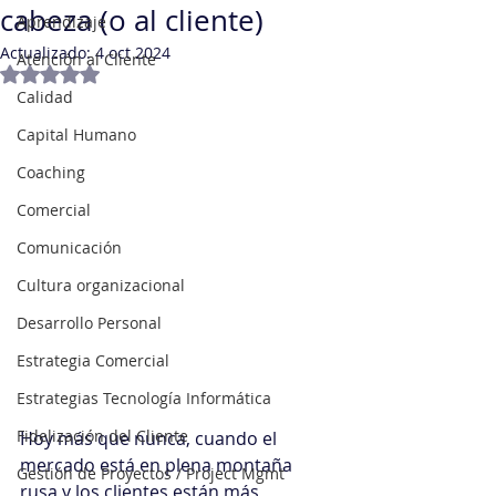
cabeza (o al cliente)
Aprendizaje
Actualizado:
4 oct 2024
Atención al Cliente
Obtuvo NaN de 5 estrellas.
Calidad
Capital Humano
Coaching
Comercial
Comunicación
Cultura organizacional
Desarrollo Personal
Estrategia Comercial
Estrategias Tecnología Informática
Fidelización del Cliente
Hoy más que nunca, cuando el 
mercado está en plena montaña 
Gestión de Proyectos / Project Mgmt
rusa y los clientes están más 