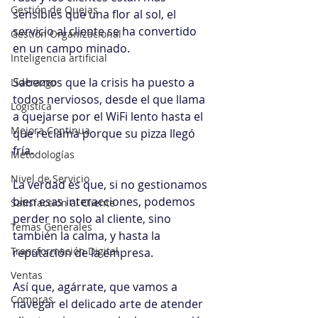
Gestión de Quejas
sensibles que una flor al sol, el 
servicio al cliente se ha convertido 
Gestión Organizacional
en un campo minado.
Inteligencia artificial
Sabemos que la crisis ha puesto a 
Liderazgo
todos nerviosos, desde el que llama 
Logística
a quejarse por el WiFi lento hasta el 
Mejora Continua
que reclama porque su pizza llegó 
fría.
Metodologías
Nivel de Servicio
La verdad es que, si no gestionamos 
bien esas interacciones, podemos 
Satisfacción al Cliente
perder no solo al cliente, sino 
Temas Generales
también la calma, y hasta la 
Transformación Digital
reputación de la empresa.
Ventas
Así que, agárrate, que vamos a 
Compras
navegar el delicado arte de atender 