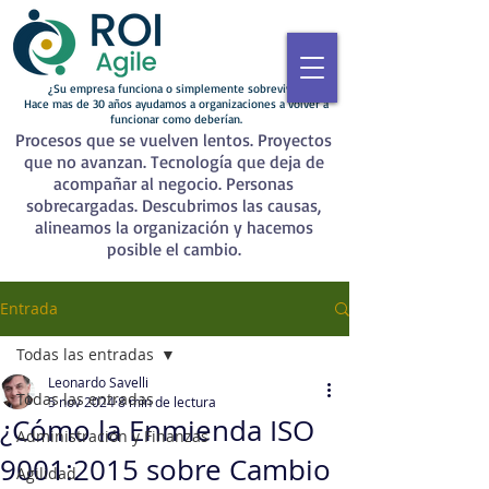
¿Su empresa funciona o simplemente sobrevive?
Hace mas de 30 años ayudamos a organizaciones a volver a
funcionar como deberían.
Procesos que se vuelven lentos. Proyectos
que no avanzan. Tecnología que deja de
acompañar al negocio. Personas
sobrecargadas. Descubrimos las causas,
alineamos la organización y hacemos
posible el cambio.
Entrada
Todas las entradas
Leonardo Savelli
Todas las entradas
5 nov 2024
8 min de lectura
¿Cómo la Enmienda ISO
Administración y Finanzas
9001:2015 sobre Cambio
Agilidad