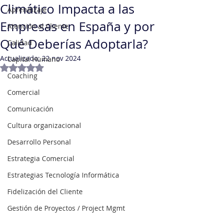
Climático Impacta a las
Aprendizaje
Empresas en España y por
Atención al Cliente
Qué Deberías Adoptarla?
Calidad
Actualizado:
22 nov 2024
Capital Humano
Obtuvo NaN de 5 estrellas.
Coaching
Comercial
Comunicación
Cultura organizacional
Desarrollo Personal
Estrategia Comercial
Estrategias Tecnología Informática
Fidelización del Cliente
Gestión de Proyectos / Project Mgmt