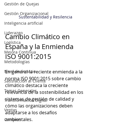
Gestión de Quejas
Gestión Organizacional
Sustentabilidad y Resilencia
Inteligencia artificial
Liderazgo
Cambio Climático en 
Logística
España y la Enmienda 
Mejora Continua
ISO 9001:2015 
Metodologías
Nivel de Servicio
En general la reciente enmienda a la 
norma ISO 9001:2015 sobre cambio 
Satisfacción al Cliente
climático destaca la creciente 
Temas Generales
relevancia de la sostenibilidad en los 
sistemas de gestión de calidad y 
Transformación Digital
cómo las organizaciones deben 
Ventas
adaptarse a los desafíos 
ambientales. 
Compras