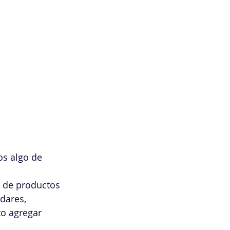
Organizacional
Continua
enerales
s algo de 
o de productos 
dares, 
to agregar 