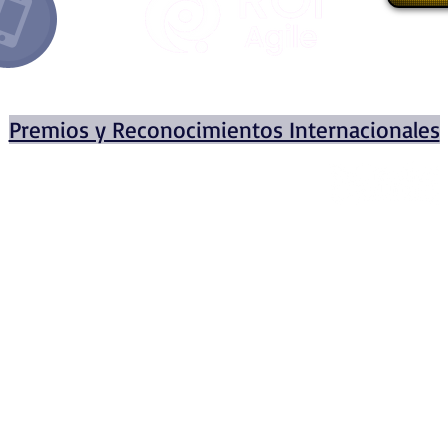
E-mail
//
info@roiagile.com
Premios y Reconocimientos Internacionales
Miembro
fundador
de
© 2020 por ROI AGILE INTERN