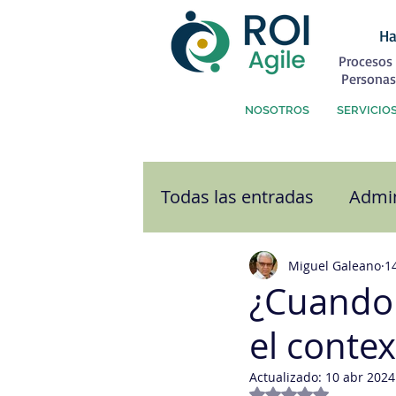
Ha
Procesos 
Personas
NOSOTROS
SERVICIO
Todas las entradas
Admin
Atención al Cliente
C
Miguel Galeano
1
¿Cuando 
el contex
Comunicación
Cultu
Actualizado:
10 abr 2024
Obtuvo NaN de 5 e