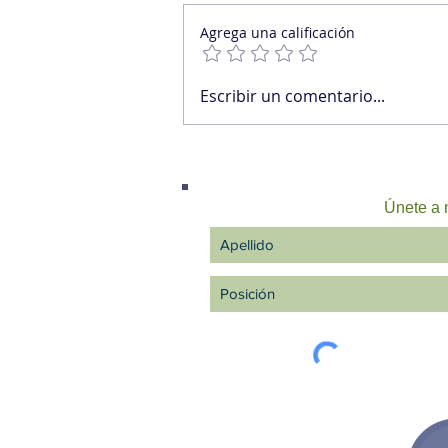
Agrega una calificación
El verdadero enemigo de la
Escribir un comentario...
calidad no son los errores.
Es la variabilidad.
Únete a n
Argentina +54 91132193259