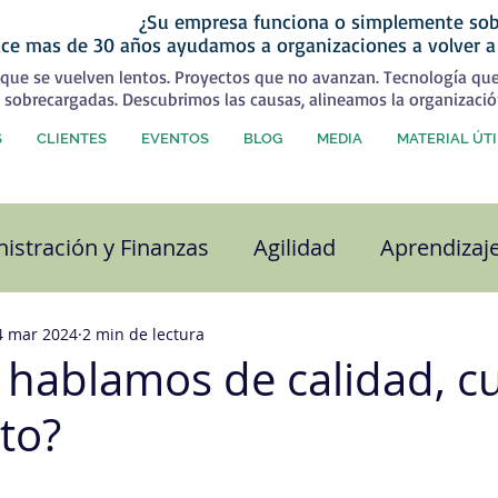
¿Su empresa funciona o simplemente sob
ce mas de 30 años ayudamos a organizaciones a volver a
que se vuelven lentos. Proyectos que no avanzan. Tecnología qu
 sobrecargadas. Descubrimos las causas, alineamos la organizació
S
CLIENTES
EVENTOS
BLOG
MEDIA
MATERIAL ÚTI
istración y Finanzas
Agilidad
Aprendizaj
alidad
Capital Humano
Coaching
Com
4 mar 2024
2 min de lectura
hablamos de calidad, cu
to?
ra organizacional
Desarrollo Personal
Est
strellas.