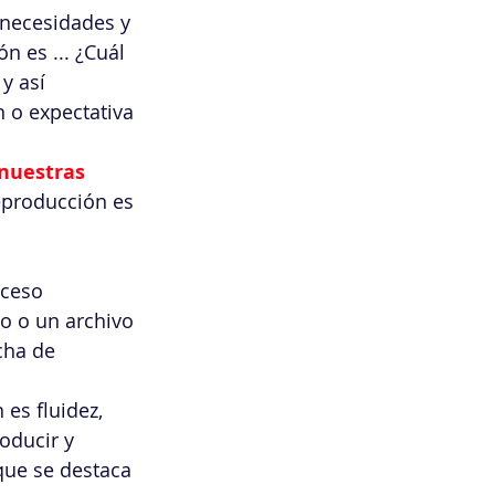
 necesidades y 
n es ... ¿Cuál 
y así 
 o expectativa 
 nuestras 
reproducción es 
oceso 
o o un archivo 
cha de 
es fluidez, 
ducir y 
que se destaca 