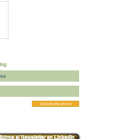
regunta que nadie hizo
s de invertir en una
sformación
log
Suscríbete ahora
ibirme al Newsletter en LinkedIn