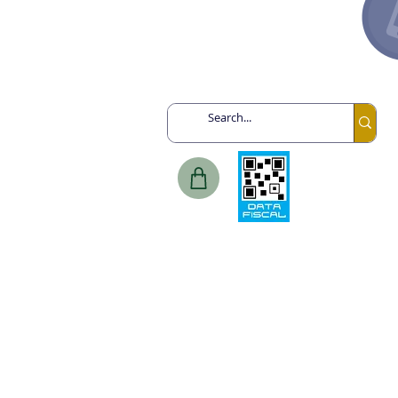
Canadá +1 6478713467
España +34 649443943
México +52 8131860695