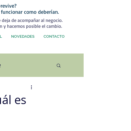
revive?
 funcionar como deberían.
e deja de acompañar al negocio.
n y hacemos posible el cambio.
L
NOVEDADES
CONTACTO
e
ercial
ál es
rategia Comercial