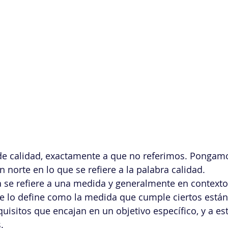
nformática
Fidelización del Cliente
Project Mgmt
Gestión de Quejas
Gestión 
Liderazgo
Compras
Logística
Mejora 
de Servicio
Satisfacción al Cliente
Temas G
 calidad, exactamente a que no referimos. Pongamo
Ventas
 norte en lo que se refiere a la palabra calidad.
a se refiere a una medida y generalmente en context
se lo define como la medida que cumple ciertos están
uisitos que encajan en un objetivo específico, y a es
.