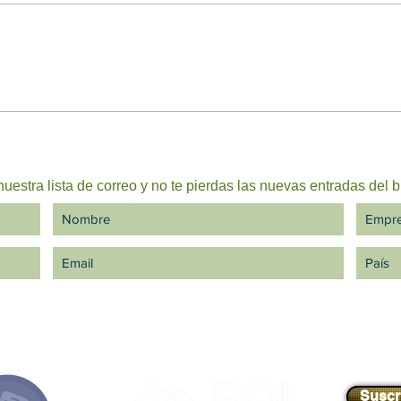
El agua recuerda todo: la
La p
deuda ambiental que una
ante
mina puede dejar durante
tran
siglos
uestra lista de correo y no te pierdas las nuevas entradas del b
Suscr