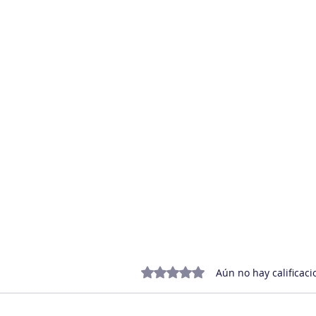
Obtuvo 0 de 5 estrellas.
Aún no hay calificaci