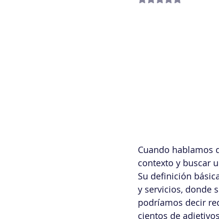
Estrategias Tecnología I
Gestión de Proyectos / 
Inteligencia artificial
Metodologías
Nivel 
Cuando hablamos de
Transformación Digital
contexto y buscar un
Su definición básic
y servicios, donde 
podríamos decir req
cientos de adjetivos