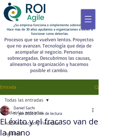
¿Su empresa funciona o simplemente sobrevive?
Hace mas de 30 años ayudamos a organizaciones a volver a
funcionar como deberían.
Procesos que se vuelven lentos. Proyectos
que no avanzan. Tecnología que deja de
acompañar al negocio. Personas
sobrecargadas. Descubrimos las causas,
alineamos la organización y hacemos
posible el cambio.
Entrada
Todas las entradas
Daniel Sachi
Todas las entradas
17 jun 2020
2 min de lectura
El éxito y el fracaso van de
Administración y Finanzas
la mano
Agilidad