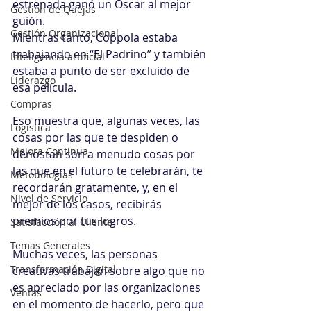
estrenada ganó un Oscar al mejor 
Gestión de Quejas
guión.
Gestión Organizacional
Mientras tanto, Coppola estaba 
trabajando en “El Padrino” y también 
Inteligencia artificial
estaba a punto de ser excluido de 
Liderazgo
esa película.
Compras
Eso muestra que, algunas veces, las 
Logística
cosas por las que te despiden o 
Mejora Continua
denostan son a menudo cosas por 
las que en el futuro te celebrarán, te 
Metodologías
recordarán gratamente, y, en el 
Nivel de Servicio
mejor de los casos, recibirás 
premios por tus logros.
Satisfacción al Cliente
Temas Generales
Muchas veces, las personas 
Transformación Digital
creativas trabajan sobre algo que no 
es apreciado por las organizaciones 
Ventas
en el momento de hacerlo, pero que 