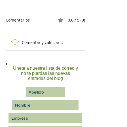
Comentarios
0.0 / 5 (0)
Comentar y calificar...
¿Qué tal eres pidiendo
Empresa o pica
ayuda?
carne?
Únete a nuestra lista de correo y
no te pierdas las nuevas
entradas del blog