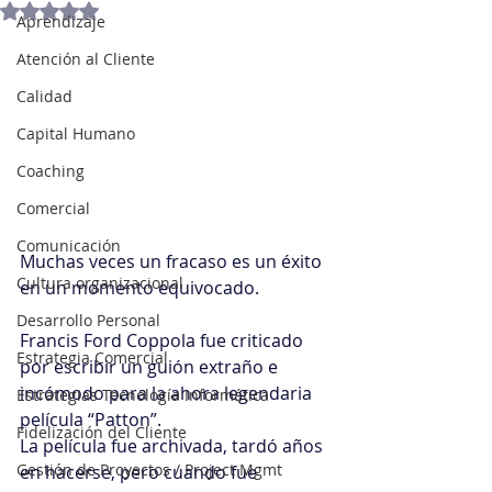
Obtuvo NaN de 5 estrellas.
Aprendizaje
Atención al Cliente
Calidad
Capital Humano
Coaching
Comercial
Comunicación
Muchas veces un fracaso es un éxito 
Cultura organizacional
en un momento equivocado.
Desarrollo Personal
Francis Ford Coppola fue criticado 
Estrategia Comercial
por escribir un guión extraño e 
incómodo para la ahora legendaria 
Estrategias Tecnología Informática
película “Patton”.
Fidelización del Cliente
La película fue archivada, tardó años 
Gestión de Proyectos / Project Mgmt
en hacerse, pero cuando fue 