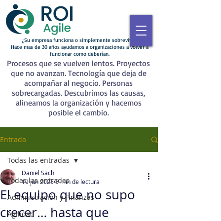
¿Su empresa funciona o simplemente sobrevive?
Hace mas de 30 años ayudamos a organizaciones a volver a
funcionar como deberían.
Procesos que se vuelven lentos. Proyectos
que no avanzan. Tecnología que deja de
acompañar al negocio. Personas
sobrecargadas. Descubrimos las causas,
alineamos la organización y hacemos
posible el cambio.
Entrada
Todas las entradas
Daniel Sachi
Todas las entradas
19 jun 2025
5 min de lectura
El equipo que no supo
Administración y Finanzas
crecer… hasta que
Agilidad