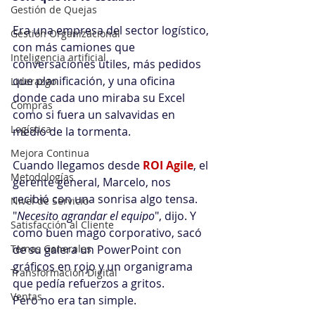
Gestión de Quejas
Era una empresa del sector logístico, 
Gestión Organizacional
con más camiones que 
Inteligencia artificial
conversaciones útiles, más pedidos 
que planificación, y una oficina 
Liderazgo
donde cada uno miraba su Excel 
Compras
como si fuera un salvavidas en 
Logística
medio de la tormenta.
Mejora Continua
Cuando llegamos desde 
ROI Agile
, el 
Metodologías
gerente general, Marcelo, nos 
recibió con una sonrisa algo tensa.
Nivel de Servicio
"
Necesito agrandar el equipo
", dijo. Y 
Satisfacción al Cliente
como buen mago corporativo, sacó 
de su galera un PowerPoint con 
Temas Generales
gráficos en rojo y un organigrama 
Transformación Digital
que pedía refuerzos a gritos.
Ventas
Pero no era tan simple.