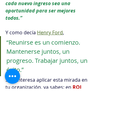
cada nuevo ingreso sea una 
oportunidad para ser mejores 
todos.”
Y como decía 
Henry Ford
,
“Reunirse es un comienzo. 
Mantenerse juntos, un 
progreso. Trabajar juntos, un 
éxito.”
Si te interesa aplicar esta mirada en 
tu organización, ya sabes: en 
ROI 
Agile
no solo te ayudamos a crecer, 
sino a crecer bien.
Porque cuando los equipos se 
diseñan con inteligencia, la 
transformación no es una 