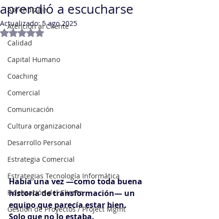
aprendió a escucharse
Aprendizaje
Actualizado:
5 ago 2025
Atención al Cliente
Obtuvo NaN de 5 estrellas.
Calidad
Capital Humano
Coaching
Comercial
Comunicación
Cultura organizacional
Desarrollo Personal
Estrategia Comercial
Estrategias Tecnología Informática
Había una vez —como toda buena 
historia de transformación— un 
Fidelización del Cliente
equipo que parecía estar bien.
Gestión de Proyectos / Project Mgmt
Solo que no lo estaba.