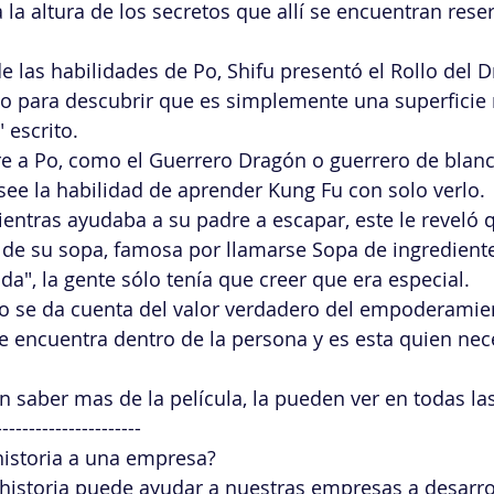
 la altura de los secretos que allí se encuentran rese
 las habilidades de Po, Shifu presentó el Rollo del 
lo para descubrir que es simplemente una superficie r
escrito.  
ere a Po, como el Guerrero Dragón o guerrero de blanc
osee la habilidad de aprender Kung Fu con solo verlo. 
ientras ayudaba a su padre a escapar, este le reveló q
 de su sopa, famosa por llamarse Sopa de ingrediente
a", la gente sólo tenía que creer que era especial.  
Po se da cuenta del valor verdadero del empoderamie
e encuentra dentro de la persona y es esta quien nece
en saber mas de la película, la pueden ver en todas la
---------------------- 
istoria a una empresa?  
historia puede ayudar a nuestras empresas a desarro