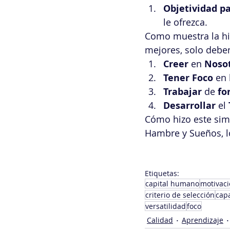
Objetividad pa
le ofrezca.  
Como muestra la his
mejores, solo debe
Creer 
en
 Noso
Tener Foco 
en 
Trabajar 
de
 fo
Desarrollar 
el
Cómo hizo este simp
Hambre y Sueños, l
Etiquetas:
capital humano
motivac
criterio de selección
cap
versatilidad
foco
Calidad
Aprendizaje