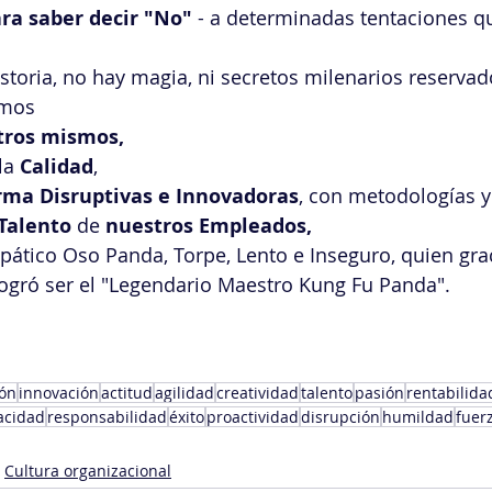
ra saber decir "No"
 - a determinadas tentaciones q
toria, no hay magia, ni secretos milenarios reservad
mos  
tros mismos, 
la
 Calidad
, 
rma Disruptivas e Innovadoras
, con metodologías y
 Talento 
de
 nuestros Empleados,
ático Oso Panda, Torpe, Lento e Inseguro, quien grac
ogró ser el "Legendario Maestro Kung Fu Panda". 
ión
innovación
actitud
agilidad
creatividad
talento
pasión
rentabilida
acidad
responsabilidad
éxito
proactividad
disrupción
humildad
fuer
Cultura organizacional