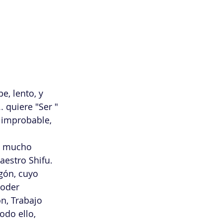
, lento, y 
 quiere "Ser " 
 improbable, 
ne mucho 
aestro Shifu. 
gón, cuyo 
poder 
n, Trabajo 
odo ello, 