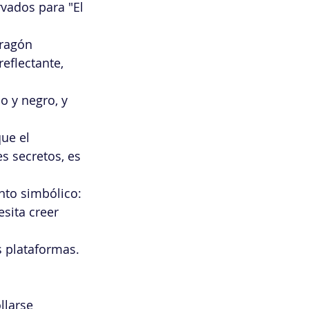
rvados para "El 
Dragón 
eflectante, 
o y negro, y 
ue el 
s secretos, es 
nto simbólico: 
sita creer 
s plataformas.  
llarse 