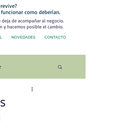
revive?
 funcionar como deberían.
e deja de acompañar al negocio.
n y hacemos posible el cambio.
L
NOVEDADES
CONTACTO
e
ercial
as
u
rategia Comercial