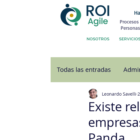
Ha
Procesos 
Personas
NOSOTROS
SERVICIO
Todas las entradas
Admin
Atención al Cliente
C
Leonardo Savelli
2
Existe re
empresas
Comunicación
Cultu
Panda.