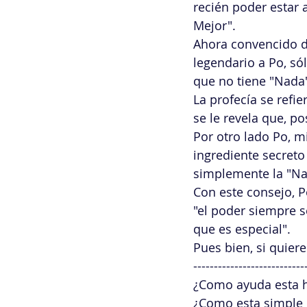
recién poder estar a
Mejor". 
Ahora convencido de
legendario a Po, só
que no tiene "Nada" 
La profecía se refi
se le revela que, p
Por otro lado Po, m
ingrediente secreto
simplemente la "Nad
Con este consejo, 
"el poder siempre s
que es especial".  
Pues bien, si quier
---------------------------
¿Como ayuda esta h
¿Como esta simple 