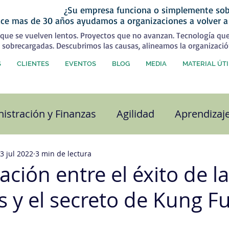
¿Su empresa funciona o simplemente sob
ce mas de 30 años ayudamos a organizaciones a volver a
que se vuelven lentos. Proyectos que no avanzan. Tecnología qu
 sobrecargadas. Descubrimos las causas, alineamos la organizació
S
CLIENTES
EVENTOS
BLOG
MEDIA
MATERIAL ÚTI
istración y Finanzas
Agilidad
Aprendizaj
alidad
Capital Humano
Coaching
Com
3 jul 2022
3 min de lectura
lación entre el éxito de l
 y el secreto de Kung F
ra organizacional
Desarrollo Personal
Est