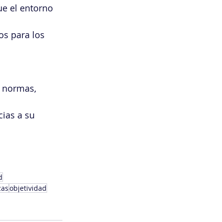
ue el entorno 
os para los 
 normas, 
ias a su 
d
zas
objetividad