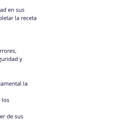
dad en sus 
etar la receta 
rores, 
uridad y 
damental la 
 los 
er de sus 