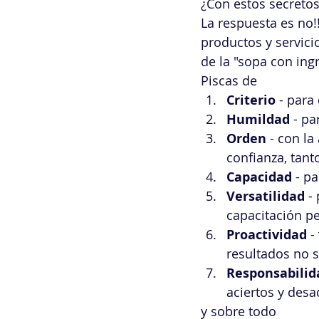
¿Con estos secretos
La respuesta es no!
productos y servici
de la "sopa con ing
Piscas de 
Criterio
 - para
Humildad
 - p
Orden
 - con l
confianza, tant
Capacidad
 - p
Versatilidad
 -
capacitación p
Proactividad
 -
resultados no s
Responsabilid
aciertos y desac
y sobre todo  