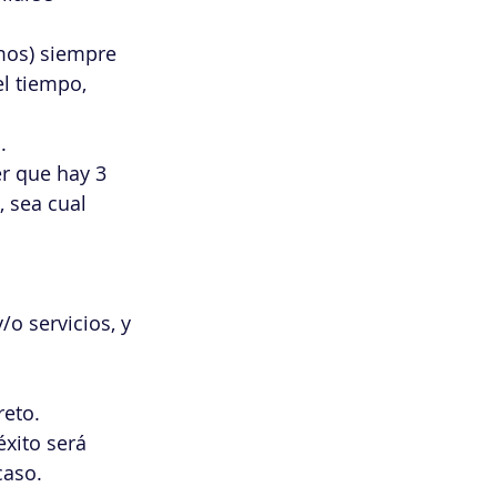
smos) siempre 
l tiempo, 
. 
r que hay 3 
, sea cual 
o servicios, y 
reto. 
éxito será 
caso. 