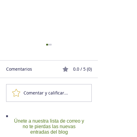
Comentarios
0.0 / 5 (0)
Comentar y calificar...
Cultura y clima
Cuál es la difer
organizacional: Juntos,
entre Capital 
pero no amontonados
Recursos Huma
evaluación de
Únete a nuestra lista de correo y
desempeño
no te pierdas las nuevas
entradas del blog