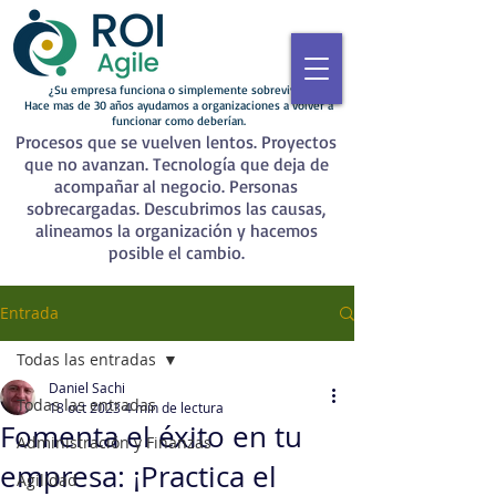
¿Su empresa funciona o simplemente sobrevive?
Hace mas de 30 años ayudamos a organizaciones a volver a
funcionar como deberían.
Procesos que se vuelven lentos. Proyectos
que no avanzan. Tecnología que deja de
acompañar al negocio. Personas
sobrecargadas. Descubrimos las causas,
alineamos la organización y hacemos
posible el cambio.
Entrada
Todas las entradas
Daniel Sachi
Todas las entradas
18 oct 2023
4 min de lectura
Fomenta el éxito en tu
Administración y Finanzas
empresa: ¡Practica el
Agilidad