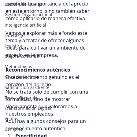
entender la importancia del aprecio 
Gestión de Quejas
en este entorno, sino también saber 
Gestión Organizacional
cómo aplicarlo de manera efectiva.
Inteligencia artificial
Vamos a explorar más a fondo este 
Liderazgo
tema y a tratar de ofrecer algunas 
Logística
ideas para cultivar un ambiente de 
aprecio en la empresa.
Mejora Continua
Metodologías
Reconocimiento auténtico
El reconocimiento genuino es el 
Nivel de Servicio
corazón del aprecio.
Satisfacción al Cliente
No se trata solo de cumplir con una 
Temas Generales
formalidad, sino de mostrar 
sinceramente que valoramos a 
Transformación Digital
nuestros empleados.
Ventas
Aquí hay algunos consejos para un 
reconocimiento auténtico:
Compras
Especificidad