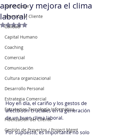
aprecio y mejora el clima
Aprendizaje
laboral!
Atención al Cliente
Obtuvo NaN de 5 estrellas.
Calidad
Capital Humano
Coaching
Comercial
Comunicación
Cultura organizacional
Desarrollo Personal
Estrategia Comercial
Hoy en día, el cariño y los gestos de 
Estrategias Tecnología Informática
afecto son cruciales en la generación 
de un buen clima laboral.
Fidelización del Cliente
Gestión de Proyectos / Project Mgmt
Por supuesto, es importante no solo 