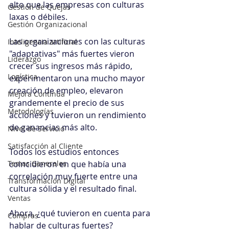
alto que las empresas con culturas 
Gestión de Quejas
laxas o débiles.
Gestión Organizacional
Las organizaciones con las culturas 
Inteligencia artificial
"adaptativas" más fuertes vieron 
Liderazgo
crecer sus ingresos más rápido, 
Logística
experimentaron una mucho mayor 
creación de empleo, elevaron 
Mejora Continua
grandemente el precio de sus 
Metodologías
acciones y tuvieron un rendimiento 
de ganancias más alto.
Nivel de Servicio
Satisfacción al Cliente
Todos los estudios entonces 
Temas Generales
coincidieron en que había una 
correlación muy fuerte entre una 
Transformación Digital
cultura sólida y el resultado final.
Ventas
Ahora, ¿qué tuvieron en cuenta para 
Compras
hablar de culturas fuertes?