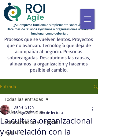
¿Su empresa funciona o simplemente sobrevive?
Hace mas de 30 años ayudamos a organizaciones a volver a
funcionar como deberían.
Procesos que se vuelven lentos. Proyectos
que no avanzan. Tecnología que deja de
acompañar al negocio. Personas
sobrecargadas. Descubrimos las causas,
alineamos la organización y hacemos
posible el cambio.
Entrada
Todas las entradas
Daniel Sachi
Todas las entradas
18 ago 2020
2 min de lectura
La cultura organizacional
Administración y Finanzas
y su relación con la
Agilidad