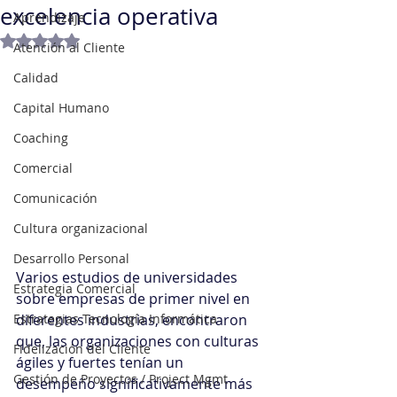
excelencia operativa
Aprendizaje
Obtuvo NaN de 5 estrellas.
Atención al Cliente
Calidad
Capital Humano
Coaching
Comercial
Comunicación
Cultura organizacional
Desarrollo Personal
Varios estudios de universidades 
Estrategia Comercial
sobre empresas de primer nivel en 
Estrategias Tecnología Informática
diferentes industrias, encontraron 
que, las organizaciones con culturas 
Fidelización del Cliente
ágiles y fuertes tenían un 
Gestión de Proyectos / Project Mgmt
desempeño significativamente más 