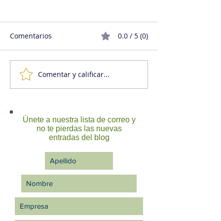
Comentarios
0.0 / 5 (0)
Comentar y calificar...
Cuando el liderazgo se
Matemática senc
resquebraja: el coaching
la gestión del 
ejecutivo como red de
contención en tiempos
Únete a nuestra lista de correo y
de crisis
no te pierdas las nuevas
entradas del blog