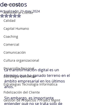
de costos
Aprendizaje
Actualizado:
21 may 2024
Atención al Cliente
Obtuvo NaN de 5 estrellas.
Calidad
Capital Humano
Coaching
Comercial
Comunicación
Cultura organizacional
Desarrollo Personal
La transformación digital es un 
término que ha ganado terreno en el 
Estrategia Comercial
ámbito empresarial en los últimos 
Estrategias Tecnología Informática
años.
Fidelización del Cliente
Sin embargo, es importante 
Gestión de Proyectos / Project Mgmt
entender que no se trata solo de 