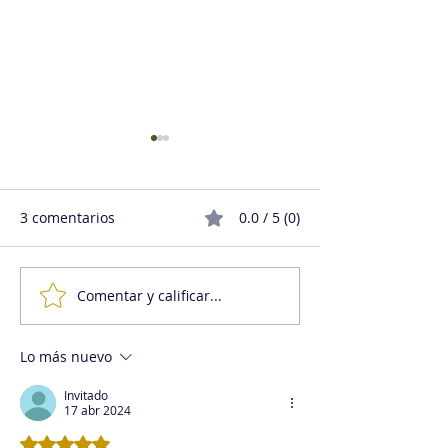
3 comentarios
0.0 / 5 (0)
Comentar y calificar...
Pequeña guía práctica
La transformac
para una transformación
digital… ¿Desh
digital exitosa
Lo más nuevo
Invitado
17 abr 2024
Obtuvo 5 de 5 estrellas.