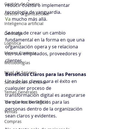
Gestión de Quejas
reducir costos o implementar 
tecnología de vanguardia.
Gestión Organizacional
Va
 mucho más allá.
Inteligencia artificial
Se trata de crear un cambio 
Liderazgo
fundamental en la forma en que una 
Logística
organización opera y se relaciona 
Mejora Continua
con sus empleados, proveedores y 
clientes.
Metodologías
Nivel de Servicio
Beneficios Claros para las Personas
Una de las claves para el éxito en 
Satisfacción al Cliente
cualquier proceso de 
Temas Generales
transformación digital es asegurarse 
de que los beneficios para las 
Transformación Digital
personas dentro de la organización 
Ventas
sean claros y evidentes.
Compras