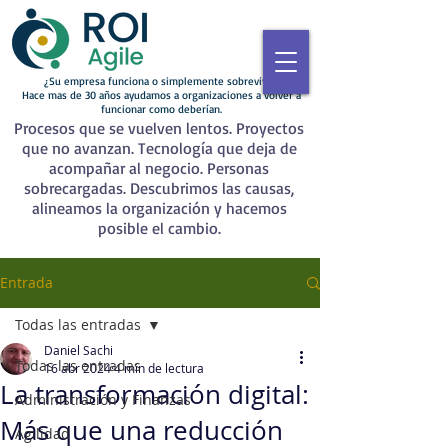
¿Su empresa funciona o simplemente sobrevive?
Hace mas de 30 años ayudamos a organizaciones a volver a
funcionar como deberían.
Procesos que se vuelven lentos. Proyectos
que no avanzan. Tecnología que deja de
acompañar al negocio. Personas
sobrecargadas. Descubrimos las causas,
alineamos la organización y hacemos
posible el cambio.
Entrada
Todas las entradas
Daniel Sachi
Todas las entradas
16 abr 2024
4 min de lectura
La transformación digital:
Administración y Finanzas
Más que una reducción
Agilidad