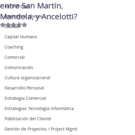
entre San Martín,
Aprendizaje
Mandela, y Ancelotti?
Atención al Cliente
Obtuvo NaN de 5 estrellas.
Calidad
Capital Humano
Coaching
Comercial
Comunicación
Cultura organizacional
Desarrollo Personal
Estrategia Comercial
Estrategias Tecnología Informática
Fidelización del Cliente
Gestión de Proyectos / Project Mgmt