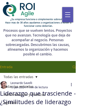
¿Su empresa funciona o simplemente sobrevive?
Hace mas de 30 años ayudamos a organizaciones a volver a
funcionar como deberían.
Procesos que se vuelven lentos. Proyectos
que no avanzan. Tecnología que deja de
acompañar al negocio. Personas
sobrecargadas. Descubrimos las causas,
alineamos la organización y hacemos
posible el cambio.
Entrada
Todas las entradas
Leonardo Savelli
Todas las entradas
13 jun 2024
7 min de lectura
Liderazgo que trasciende -
Administración y Finanzas
¿Similitudes de liderazgo
Agilidad