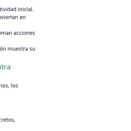
vidad inicial.
nviertan en 
 toman acciones 
ión muestra su 
otra 
os, los 
retos, 