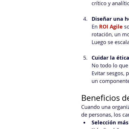
crítico y analíti
Diseñar una ho
En 
ROI Agile
 s
rotación, un m
Luego se escala
Cuidar la étic
No todo lo que 
Evitar sesgos, 
un componente 
Beneficios 
Cuando una organizac
de personas, los c
Selección más 