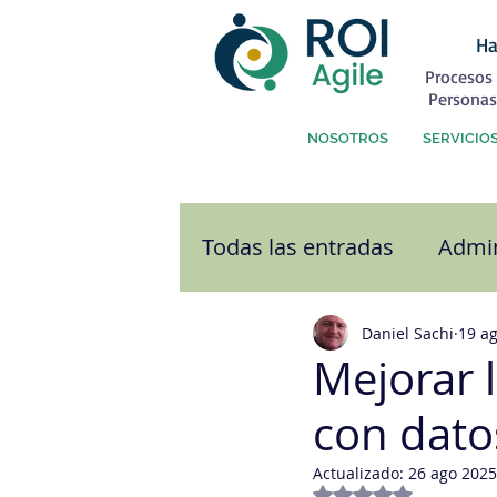
Ha
Procesos 
Personas
NOSOTROS
SERVICIO
Todas las entradas
Admin
Atención al Cliente
C
Daniel Sachi
19 a
Mejorar 
con datos
Comunicación
Cultu
Actualizado:
26 ago 2025
Obtuvo NaN de 5 e