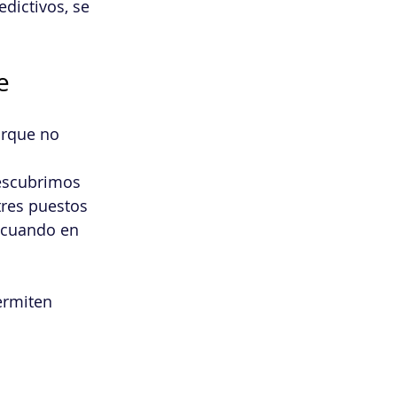
dictivos, se 
e
orque no 
descubrimos 
tres puestos 
 cuando en 
ermiten 