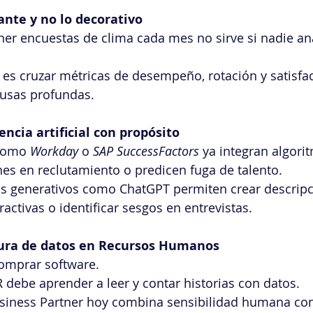
ante y no lo decorativo
r encuestas de clima cada mes no sirve si nadie ana
es cruzar métricas de desempeño, rotación y satisfa
ausas profundas.
encia artificial con propósito
como 
Workday
 o 
SAP SuccessFactors
 ya integran algori
es en reclutamiento o predicen fuga de talento. 
s generativos como ChatGPT permiten crear descripc
activas o identificar sesgos en entrevistas.
tura de datos en Recursos Humanos
omprar software. 
 debe aprender a leer y contar historias con datos. 
iness Partner hoy combina sensibilidad humana co