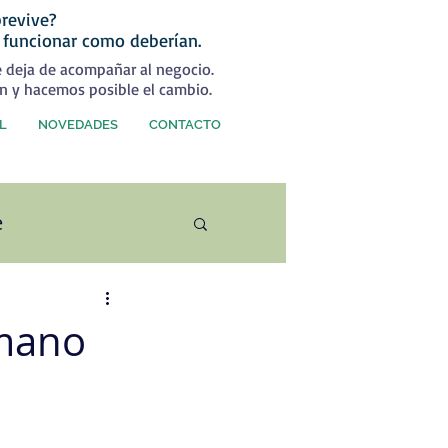
revive?
 funcionar como deberían.
e deja de acompañar al negocio.
n y hacemos posible el cambio.
L
NOVEDADES
CONTACTO
e
ercial
umano
rategia Comercial