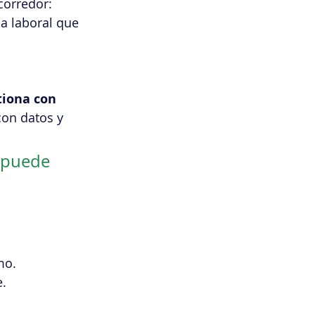
corredor: 
a laboral que 
tiona con 
con datos y 
 puede 
mo.
e.