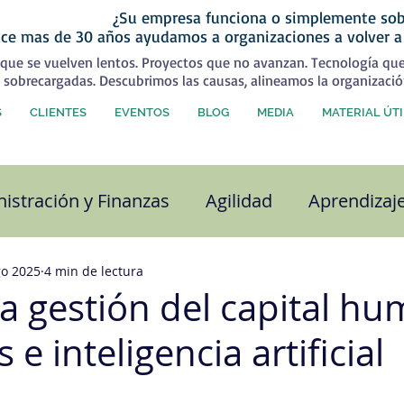
¿Su empresa funciona o simplemente sob
ce mas de 30 años ayudamos a organizaciones a volver a
que se vuelven lentos. Proyectos que no avanzan. Tecnología qu
 sobrecargadas. Descubrimos las causas, alineamos la organizació
S
CLIENTES
EVENTOS
BLOG
MEDIA
MATERIAL ÚTI
istración y Finanzas
Agilidad
Aprendizaj
alidad
Capital Humano
Coaching
Com
go 2025
4 min de lectura
la gestión del capital h
 e inteligencia artificial
ra organizacional
Desarrollo Personal
Est
strellas.