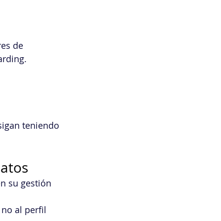
es de 
rding. 
 sigan teniendo 
datos
en su gestión 
no al perfil 