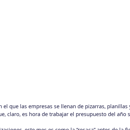
 el que las empresas se llenan de pizarras, planillas 
e, claro, es hora de trabajar el presupuesto del año s
aciones, este mes es como la “resaca” antes de la fie