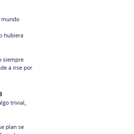
el mundo 
o hubiera 
o siempre 
de a irse por 
a
go trivial
.
e plan se 