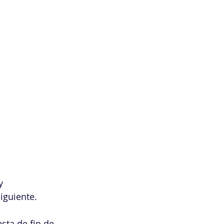
y 
iguiente.
sta de fin de 