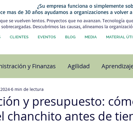
¿Su empresa funciona o simplemente sob
ce mas de 30 años ayudamos a organizaciones a volver a
que se vuelven lentos. Proyectos que no avanzan. Tecnología qu
 sobrecargadas. Descubrimos las causas, alineamos la organizació
S
CLIENTES
EVENTOS
BLOG
MEDIA
MATERIAL ÚTI
istración y Finanzas
Agilidad
Aprendizaj
alidad
Capital Humano
Coaching
Com
 2024
6 min de lectura
ación y presupuesto: có
l chanchito antes de ti
ra organizacional
Desarrollo Personal
Est
strellas.