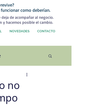
revive?
 funcionar como deberían.
e deja de acompañar al negocio.
n y hacemos posible el cambio.
L
NOVEDADES
CONTACTO
e
ercial
mo no
empo
rategia Comercial