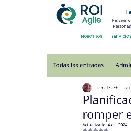
Ha
Procesos 
Personas
NOSOTROS
SERVICIO
Todas las entradas
Admin
Atención al Cliente
C
Daniel Sachi
1 oct
Planific
romper e
Comunicación
Cultu
Actualizado:
4 oct 2024
Obtuvo NaN de 5 e