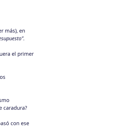
r más), en 
resupuesto”
. 
uera el primer 
os 
asmo 
e caradura? 
pasó con ese 