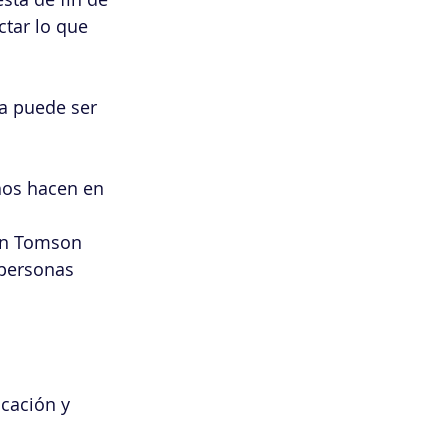
tar lo que 
sa puede ser 
os hacen en 
len Tomson 
 personas 
cación y 