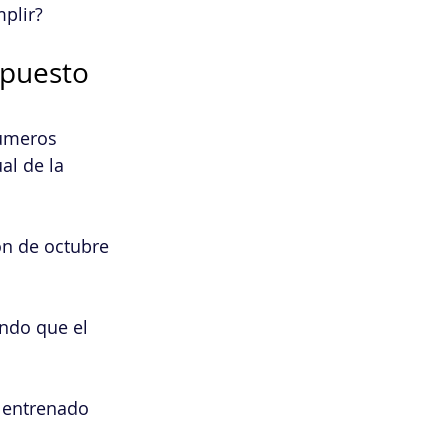
mplir?
upuesto 
números 
al de la 
n de octubre 
ndo que el 
 entrenado 