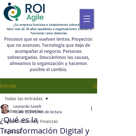
¿Su empresa funciona o simplemente sobrevive?
Hace mas de 30 años ayudamos a organizaciones a volver a
funcionar como deberían.
Procesos que se vuelven lentos. Proyectos
que no avanzan. Tecnología que deja de
acompañar al negocio. Personas
sobrecargadas. Descubrimos las causas,
alineamos la organización y hacemos
posible el cambio.
Entrada
Todas las entradas
Leonardo Savelli
Todas las entradas
18 abr 2024
6 min de lectura
¿Qué es la
Administración y Finanzas
Transformación Digital y
Agilidad