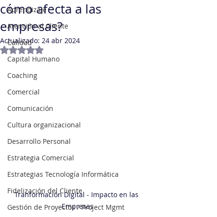
cómo afecta a las
Aprendizaje
empresas?
Atención al Cliente
Actualizado:
24 abr 2024
Calidad
Obtuvo NaN de 5 estrellas.
Capital Humano
Coaching
Comercial
Comunicación
Cultura organizacional
Desarrollo Personal
Estrategia Comercial
Estrategias Tecnología Informática
Fidelización del Cliente
Tranformación Digital - Impacto en las 
Empresas
Gestión de Proyectos / Project Mgmt