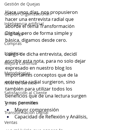
Gestión de Quejas
Hace unos días, nos propusieron 
Gestión Organizacional
hacer una entrevista radial que 
Inteligencia artificial
aborde el tema Transformación 
Digital, pero de forma simple y 
Liderazgo
básica, digamos desde cero.
Compras
Logística
Luego de dicha entrevista, decidí 
escribir esta nota, para no solo dejar 
Mejora Continua
expresado en nuestro blog los 
Metodologías
importantes conceptos que de la 
entrevista radial surgieron, sino 
Nivel de Servicio
también para utilizar todos los 
Satisfacción al Cliente
beneficios que de una lectura surgen 
y nos permiten
Temas Generales
Mayor comprensión
Transformación Digital
Capacidad de Reflexión y Análisis,
Ventas