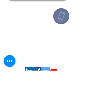
Argentina
+54 91132193259
Canadá
+1 6478713467
España
+34 649443943
México
+52 8131860695
© 2020 por ROI AGILE INTERNATIONAL -
Todos los derechos reservados.
E-mail
//
info@roiagile.com
Síguenos
Iniciar sesión