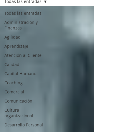
Todas las entradas
Todas las entradas
Administración y
Finanzas
Agilidad
Aprendizaje
Atención al Cliente
Calidad
Capital Humano
Coaching
Comercial
Comunicación
Cultura
organizacional
Desarrollo Personal