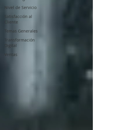
Nivel de Servicio
Satisfacción al
Cliente
Temas Generales
Transformación
Digital
Ventas