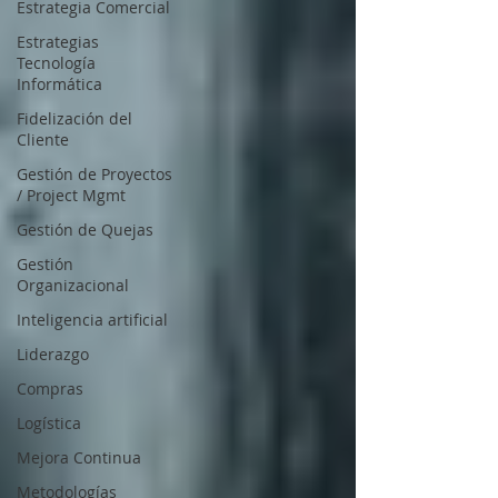
Estrategia Comercial
Estrategias
Tecnología
Informática
Fidelización del
Cliente
Gestión de Proyectos
/ Project Mgmt
Gestión de Quejas
Gestión
Organizacional
Inteligencia artificial
Liderazgo
Compras
Logística
Mejora Continua
Metodologías