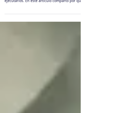
Cuando la crisis golpea, toda la atención va a
los protocolos y ninguna al líder que debe
ejecutarlos. En este artículo comparto por qué
el coaching ejecutivo orientado a manejo de
crisis marca la diferencia entre organizaciones
que se recuperan y las que se desgastan, con
preguntas concretas para evaluar el estado de
tu empresa.