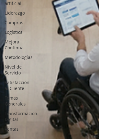
artificial
Liderazgo
Compras
Logística
Mejora
Continua
Metodologías
Nivel de
Servicio
Satisfacción
al Cliente
Temas
Generales
Transformación
Digital
Ventas