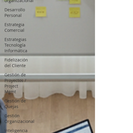
organizacional
Desarrollo
Personal
Estrategia
Comercial
Estrategias
Tecnología
Informática
Fidelización
del Cliente
Gestión de
Proyectos /
Project
Mgmt
Gestión de
Quejas
Gestión
Organizacional
Inteligencia