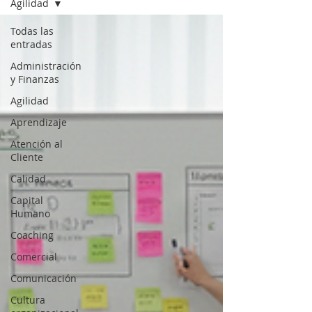
Agilidad
Todas las
entradas
Administración
y Finanzas
Agilidad
Aprendizaje
Atención al
Cliente
Calidad
Capital
Humano
Coaching
Comercial
Comunicación
Cultura