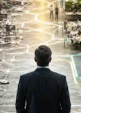
Kanban o cualquier otra metodología. El
verdadero cambio comienza cuando cambia la
forma de liderar. En este artículo descubrirás
cómo elegir un consultor experto en liderazgo
ágil, cuáles son los errores más frecuentes al
contratar uno, qué características distinguen a
un verdadero especialista y cómo evitar que la
transformación termine siendo solo un cambio
de nombres y reuniones.