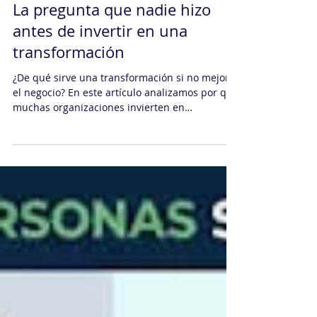
Administración y Finanzas
La pregunta que nadie hizo
antes de invertir en una
transformación
¿De qué sirve una transformación si no mejora
el negocio? En este artículo analizamos por qué
muchas organizaciones invierten en
metodologías, herramientas y procesos sin
lograr un retorno real. A través de experiencias
de consultoría y reflexiones prácticas,
descubrirás cómo medir el verdadero ROI de
una transformación y qué decisiones permiten
convertir el cambio en una ventaja competitiva
sostenible.