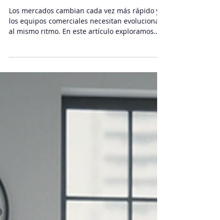
Daniel Sachi
23 jun
5 min de lectura
Comercial
Coaching efectivo para equipos
de ventas ágiles
Los mercados cambian cada vez más rápido y
los equipos comerciales necesitan evolucionar
al mismo ritmo. En este artículo exploramos
cómo el coaching para ventas ágiles permite
desarrollar vendedores más adaptables,
colaborativos y orientados a resultados.
Descubre estrategias prácticas, los tres pilares
del coaching efectivo, un modelo de
implementación y preguntas de diagnóstico
para evaluar la madurez comercial de tu
organización.