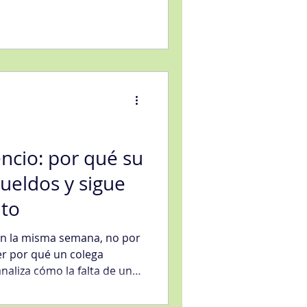
este artículo explica cómo
s de éxito de cualquier
onal trabajando sobre
ales: descontento, visión,
ia.
lencio: por qué su
ueldos y sigue
nto
an la misma semana, no por
er por qué un colega
naliza cómo la falta de un
ntegral erosiona la
propone un camino, con