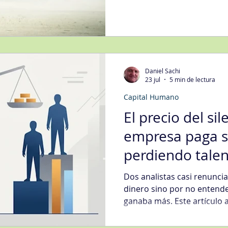
Gleicher-Beckhard-Harris, 
aumentar las probabilidade
transformación organizaci
cuatro variables fundament
primeros pasos y resistenc
Daniel Sachi
23 jul
5 min de lectura
Capital Humano
El precio del si
empresa paga s
perdiendo tale
Dos analistas casi renunci
dinero sino por no entend
ganaba más. Este artículo a
sistema de compensación i
confianza y el talento, y 