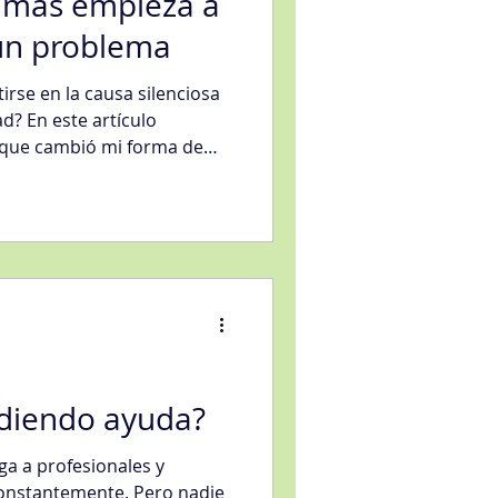
 más empieza a
 un problema
rse en la causa silenciosa
ad? En este artículo
 que cambió mi forma de
lico por qué un almacén de
únicamente de la
acidad de transformar
isiones para el negocio.
idiendo ayuda?
a a profesionales y
onstantemente. Pero nadie