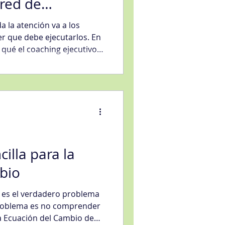
red de
iempos de crisis
a la atención va a los
er que debe ejecutarlos. En
 qué el coaching ejecutivo
s marca la diferencia entre
peran y las que se
oncretas para evaluar el
illa para la
bio
o es el verdadero problema
 problema es no comprender
la Ecuación del Cambio de