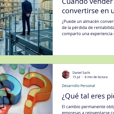
Cuando vender
convertirse en
¿Puede un almacén converti
de la pérdida de rentabilid
comparto una experiencia
entender la logística y exp
clase mundial no depende 
tecnología, sino de la cap
información en mejores dec
Daniel Sachi
15 jul
8 min de lectura
Desarrollo Personal
¿Qué tal eres p
El cambio permanente oblig
empresas a reinventarse c