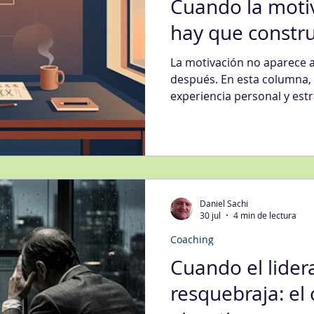
Cuando la motiv
hay que constru
La motivación no aparece 
después. En esta columna,
experiencia personal y est
automotivarse frente a tarea
sentido del trabajo hasta 
recompensas, con una mira
personas como a organiza
el esfuerzo en el tiempo.
Daniel Sachi
30 jul
4 min de lectura
Coaching
Cuando el lider
resquebraja: el