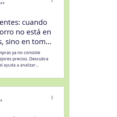
tura
gentes: cuando
orro no está en
eligencia artificial
s, sino en tomar
ones
pras ya no consiste
sfacción al Cliente
jores precios. Descubra
ial ayuda a analizar
edores, reducir riesgos y
mpras en un socio
ediante mejores procesos y
.
ra