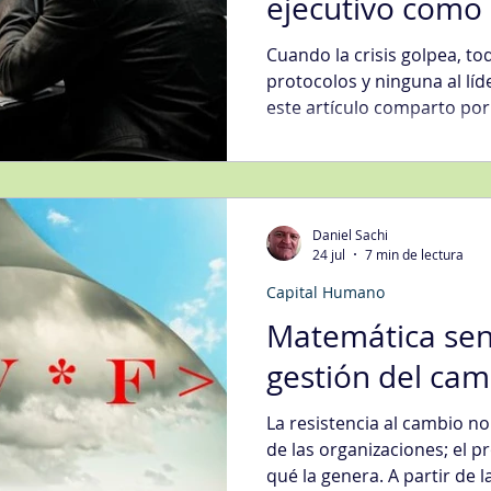
ejecutivo como 
contención en t
Cuando la crisis golpea, tod
protocolos y ninguna al líd
este artículo comparto por
orientado a manejo de crisi
organizaciones que se recu
desgastan, con preguntas c
estado de tu empresa.
Daniel Sachi
24 jul
7 min de lectura
Capital Humano
Matemática senc
gestión del cam
La resistencia al cambio n
de las organizaciones; el
qué la genera. A partir de 