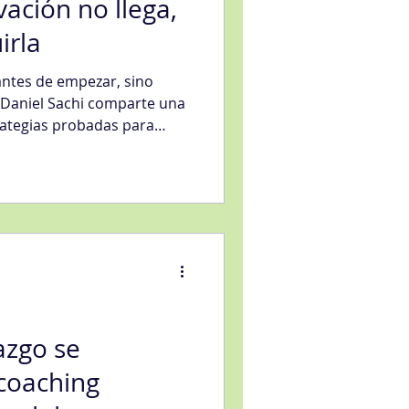
ación no llega,
irla
antes de empezar, sino
 Daniel Sachi comparte una
rategias probadas para
s difíciles, desde el
la construcción de pequeñas
da aplicable tanto a
ciones que buscan sostener
azgo se
 coaching