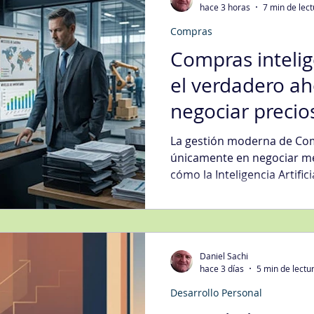
hace 3 horas
7 min de lec
Compras
egias Tecnología Informática
Fidelización del Cliente
Compras inteli
el verdadero ah
Mgmt
Gestión de Quejas
Gestión Organizacional
Int
negociar precio
mejores decisi
La gestión moderna de Com
jora Continua
Metodologías
Nivel de Servicio
Sati
únicamente en negociar me
cómo la Inteligencia Artific
información, evaluar prove
transformar el área de Co
ción Digital
Ventas
Compras
estratégico del negocio m
decisiones más inteligentes
Daniel Sachi
hace 3 días
5 min de lectu
Desarrollo Personal