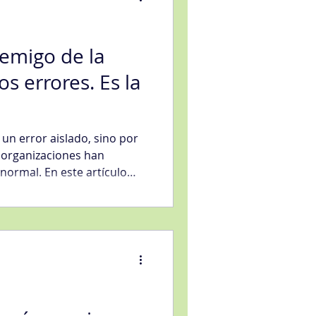
emigo de la
os errores. Es la
 un error aislado, sino por
 organizaciones han
ormal. En este artículo
mbinado con la Inteligencia
datos, permite transformar la
ntaja competitiva
perdicios, anticipando
a confianza de los clientes.