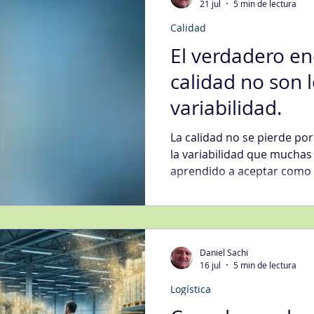
21 jul
5 min de lectura
empresarial.
Calidad
El verdadero en
calidad no son l
variabilidad.
La calidad no se pierde por
la variabilidad que muchas
aprendido a aceptar como n
analizo cómo Six Sigma, co
Artificial y la analítica de 
mejora continua en una ve
sostenible, reduciendo des
Daniel Sachi
problemas y fortaleciendo l
16 jul
5 min de lectura
Logística