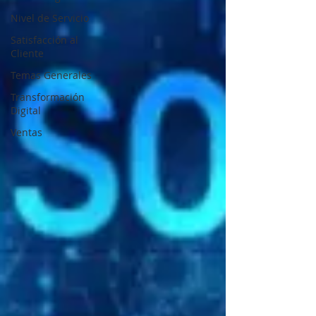
Nivel de Servicio
Satisfacción al
Cliente
Temas Generales
Transformación
Digital
Ventas