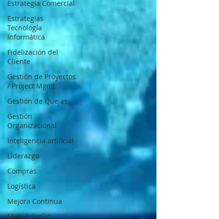
Estrategia Comercial
Estrategias
Tecnología
Informática
Fidelización del
Cliente
Gestión de Proyectos
/ Project Mgmt
Gestión de Quejas
Gestión
Organizacional
Inteligencia artificial
Liderazgo
Compras
Logística
Mejora Continua
Metodologías