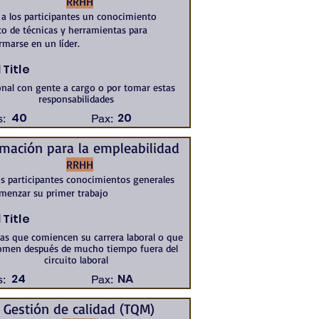
RRHH
 a los participantes un conocimiento
o de técnicas y herramientas para
rmarse en un líder.
 Title
nal con gente a cargo o por tomar estas
responsabilidades
40
20
:
Pax:
mación para la empleabilidad
RRHH
os participantes conocimientos generales
menzar su primer trabajo
 Title
as que comiencen su carrera laboral o que
tomen después de mucho tiempo fuera del
circuito laboral
24
NA
:
Pax:
Gestión de calidad (TQM)