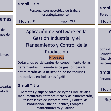
Small Title
Small
Personal con necesidad de trabajar
estratégicamente
Persona
blemas
8
20
Hours:
Pax:
Hours
o de
Aplicación de Software en la
A
anes de
Gestión Industrial y el
Planeamiento y Control de la
Consoli
Producción
Brindar
blemas
Procesos
financi
Dotar a los participantes del conocimiento de las
las cue
herramientas informáticas de gestión para la
Small
optimización de la utilización de los recursos
productivos en industrias PyME
Persona
Small Title
cesarias
Hours
ndo la
Gerentes y supervisores de Pymes industriales
manufactureras, farmacéuticas y de alimentación,
Bie
responsables de Planeamiento y Control de
Producción, Oficina Técnica, Compras,
Mantenimiento y Calidad