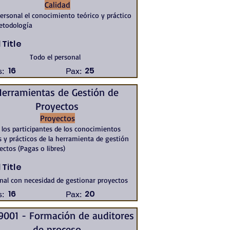
Calidad
personal el conocimiento teórico y práctico
etodología
 Title
Todo el personal
16
25
:
Pax:
Herramientas de Gestión de
Proyectos
Proyectos
 los participantes de los conocimientos
s y prácticos de la herramienta de gestión
ectos (Pagas o libres)
 Title
nal con necesidad de gestionar proyectos
16
20
:
Pax:
9001 - Formación de auditores
de proceso