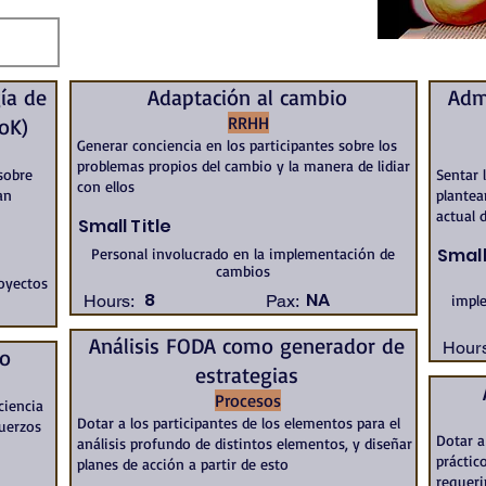
ía de
Adaptación al cambio
Adm
RRHH
oK)
Generar conciencia en los participantes sobre los
problemas propios del cambio y la manera de lidiar
sobre
Sentar 
con ellos
an
plantea
actual 
Small Title
Small
Personal involucrado en la implementación de
cambios
royectos
8
NA
Hours:
Pax:
impl
Análisis FODA como generador de
Hours
po
estrategias
Procesos
ciencia
Dotar a los participantes de los elementos para el
fuerzos
Dotar a
análisis profundo de distintos elementos, y diseñar
práctic
planes de acción a partir de esto
requer