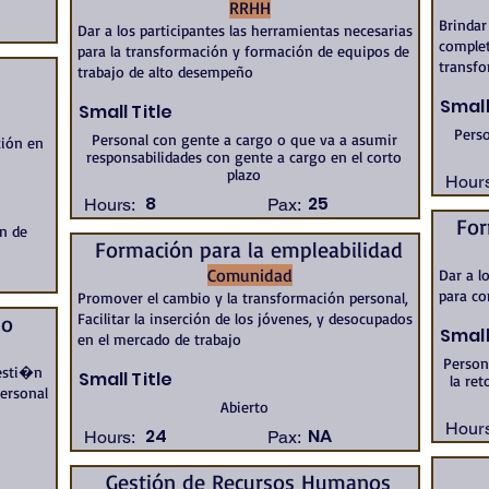
RRHH
Brindar
Dar a los participantes las herramientas necesarias
complet
para la transformación y formación de equipos de
transfo
s
trabajo de alto desempeño
Small
Small Title
Perso
Personal con gente a cargo o que va a asumir
ción en
responsabilidades con gente a cargo en el corto
plazo
Hours
8
25
Hours:
Pax:
For
ón de
Formación para la empleabilidad
Comunidad
Dar a l
para co
Promover el cambio y la transformación personal,
Facilitar la inserción de los jóvenes, y desocupados
jo
Small
en el mercado de trabajo
Person
gesti�n
Small Title
la re
personal
Abierto
Hours
24
NA
Hours:
Pax:
Gestión de Recursos Humanos