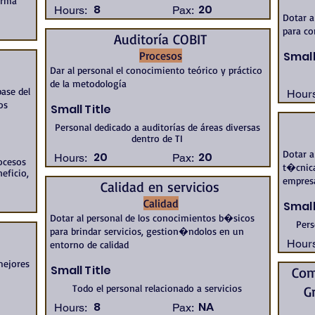
orma
8
20
Hours:
Pax:
Dotar a
para co
Auditoría COBIT
Procesos
Small
Dar al personal el conocimiento teórico y práctico
de la metodología
base del
Hours
os
Small Title
Personal dedicado a auditorías de áreas diversas
dentro de TI
Dotar a
20
20
Hours:
Pax:
ocesos
t�cnica
eficio,
empres
Calidad en servicios
Calidad
Small
Dotar al personal de los conocimientos b�sicos
Pers
para brindar servicios, gestion�ndolos en un
Hours
entorno de calidad
 mejores
Small Title
Com
Todo el personal relacionado a servicios
G
8
NA
Hours:
Pax: