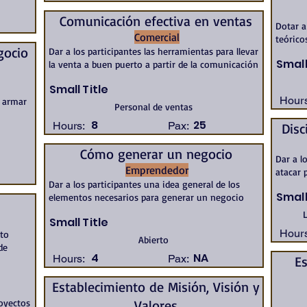
Comunicación efectiva en ventas
Dotar a
Comercial
teórico
gocio
Dar a los participantes las herramientas para llevar
Small
la venta a buen puerto a partir de la comunicación
Small Title
Hours
a armar
Personal de ventas
8
25
Hours:
Pax:
Disc
Cómo generar un negocio
Dar a l
Emprendedor
atacar 
Dar a los participantes una idea general de los
Small
elementos necesarios para generar un negocio
L
Small Title
Hours
nto
Abierto
de
4
NA
Hours:
Pax:
Es
Establecimiento de Misión, Visión y
royectos
Valores