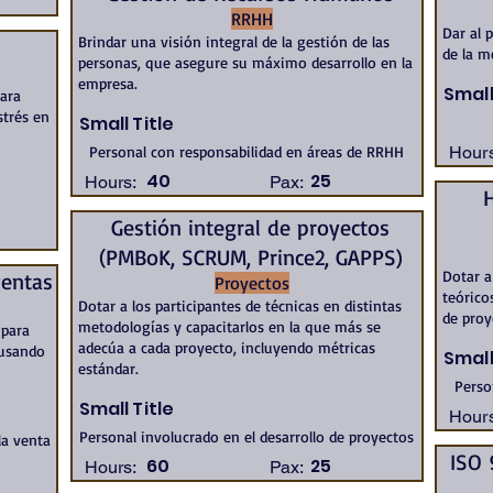
RRHH
Dar al 
Brindar una visión integral de la gestión de las
de la m
personas, que asegure su máximo desarrollo en la
empresa.
Small
para
strés en
Small Title
Personal con responsabilidad en áreas de RRHH
Hours
40
25
Hours:
Pax:
Gestión integral de proyectos
(PMBoK, SCRUM, Prince2, GAPPS)
Dotar a
ventas
Proyectos
teórico
Dotar a los participantes de técnicas en distintas
de proy
metodologías y capacitarlos en la que más se
 para
adecúa a cada proyecto, incluyendo métricas
 usando
Small
estándar.
Perso
Small Title
Hours
Personal involucrado en el desarrollo de proyectos
la venta
ISO 
60
25
Hours:
Pax: