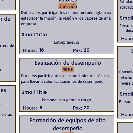
Brindar
Dirección
acabado
Dotar a los participantes de una metodología para
Small
ón de
establecer la misión, la visión y los valores de una
empresa
Persona
desd
Small Title
Hours
Entrepreneurs
artera de
16
20
Hours:
Pax:
Evaluación de desempeño
RRHH
a
Consoli
Dar a los participantes los conocimientos básicos
relacio
para llevar a cabo evaluaciones de desempeño
Inversi
mes
Small Title
Small
Personal con gente a cargo
Persona
,
8
20
Hours:
Pax:
y
ncieras
Hours
Formación de equipos de alto
desempeño