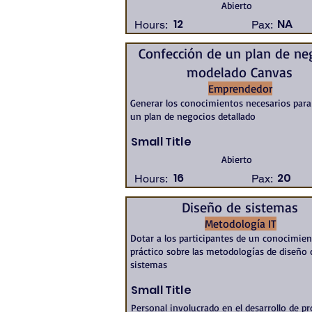
Abierto
12
NA
Hours:
Pax:
Confección de un plan de ne
modelado Canvas
Emprendedor
Generar los conocimientos necesarios par
un plan de negocios detallado
Small Title
Abierto
16
20
Hours:
Pax:
Diseño de sistemas
Metodología IT
Dotar a los participantes de un conocimie
práctico sobre las metodologías de diseño 
sistemas
Small Title
Personal involucrado en el desarrollo de p