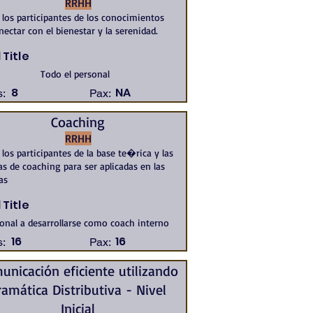
RRHH
 los participantes de los conocimientos
nectar con el bienestar y la serenidad.
 Title
Todo el personal
8
NA
:
Pax:
Coaching
RRHH
 los participantes de la base te�rica y las
s de coaching para ser aplicadas en las
as
 Title
onal a desarrollarse como coach interno
16
16
:
Pax:
unicación eficiente utilizando
ramática Distributiva - Nivel
Inicial