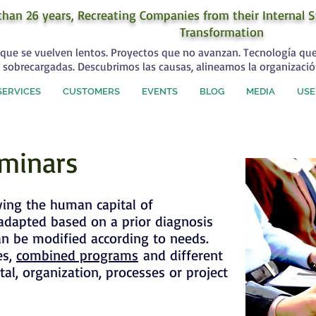
than 26 years, Recreating Companies from their Internal S
Transformation
que se vuelven lentos. Proyectos que no avanzan. Tecnología qu
 sobrecargadas. Descubrimos las causas, alineamos la organizació
SERVICES
CUSTOMERS
EVENTS
BLOG
MEDIA
USE
minars
ing the human capital of
 adapted based on a prior diagnosis
can be modified according to needs.
es,
combined programs
and different
al, organization, processes or project