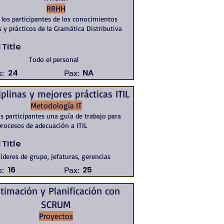
RRHH
 los participantes de los conocimientos
s y prácticos de la Gramática Distributiva
 Title
Todo el personal
24
NA
:
Pax:
iplinas y mejores prácticas ITIL
Metodología IT
os participantes una guía de trabajo para
procesos de adecuación a ITIL
 Title
íderes de grupo, jefaturas, gerencias
16
25
:
Pax:
timación y Planificación con
SCRUM
Proyectos