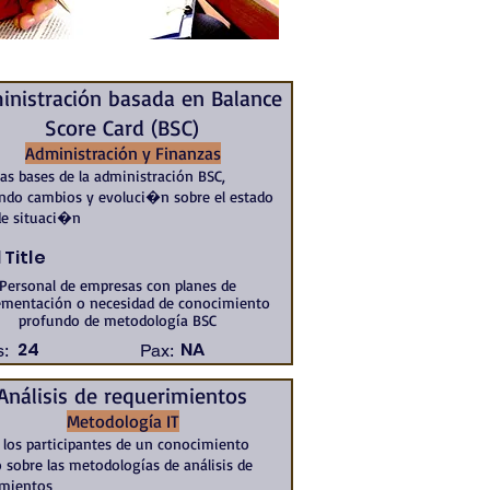
inistración basada en Balance
Score Card (BSC)
Administración y Finanzas
las bases de la administración BSC,
ndo cambios y evoluci�n sobre el estado
de situaci�n
 Title
Personal de empresas con planes de
ementación o necesidad de conocimiento
profundo de metodología BSC
24
NA
:
Pax:
Análisis de requerimientos
Metodología IT
 los participantes de un conocimiento
o sobre las metodologías de análisis de
imientos