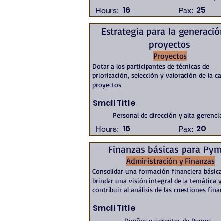
16
25
Hours:
Pax:
Estrategia para la generaci
proyectos
Proyectos
Dotar a los participantes de técnicas de
priorización, selección y valoración de la c
proyectos
Small Title
Personal de dirección y alta gerenci
16
20
Hours:
Pax:
Finanzas básicas para Py
Administración y Finanzas
Consolidar una formación financiera básica
brindar una visión integral de la temática 
contribuir al análisis de las cuestiones fina
Small Title
Dueños y gerentes de Pymes