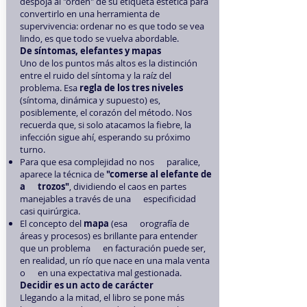
despoja al "orden" de su etiqueta estética para
convertirlo en una herramienta de
supervivencia: ordenar no es que todo se vea
lindo, es que todo se vuelva abordable.
De síntomas, elefantes y mapas
Uno de los puntos más altos es la distinción
entre el ruido del síntoma y la raíz del
problema. Esa
regla de los tres niveles
(síntoma, dinámica y supuesto) es,
posiblemente, el corazón del método. Nos
recuerda que, si solo atacamos la fiebre, la
infección sigue ahí, esperando su próximo
turno.
Para que esa complejidad no nos paralice,
aparece la técnica de
"comerse al elefante de
a trozos"
, dividiendo el caos en partes
manejables a través de una especificidad
casi quirúrgica.
El concepto del
mapa
(esa orografía de
áreas y procesos) es brillante para entender
que un problema en facturación puede ser,
en realidad, un río que nace en una mala venta
o en una expectativa mal gestionada.
Decidir es un acto de carácter
Llegando a la mitad, el libro se pone más