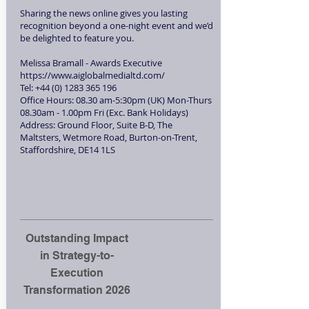
Sharing the news online gives you lasting
recognition beyond a one-night event and we’d
be delighted to feature you.
Melissa Bramall - Awards Executive
https://www.aiglobalmedialtd.com/
Tel:
+44 (0) 1283 365 196
Office Hours: 08.30 am-5:30pm (UK) Mon-Thurs
08.30am - 1.00pm Fri (Exc. Bank Holidays)
Address: Ground Floor, Suite B-D, The
Maltsters, Wetmore Road, Burton-on-Trent,
Staffordshire, DE14 1LS
Outstanding Impact
in Strategy-to-
Execution
Transformation 2026