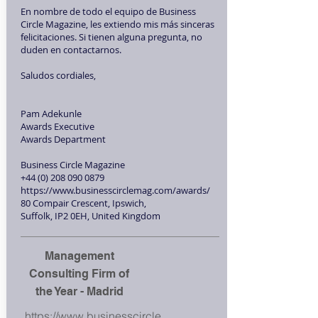
En nombre de todo el equipo de Business
Circle Magazine, les extiendo mis más sinceras
felicitaciones. Si tienen alguna pregunta, no
duden en contactarnos.
Saludos cordiales,
Pam Adekunle
Awards Executive
Awards Department
Business Circle Magazine
+44 (0) 208 090 0879
https://www.businesscirclemag.com/awards/
80 Compair Crescent, Ipswich,
Suffolk, IP2 0EH, United Kingdom
Management
Consulting Firm of
the Year - Madrid
https://www.businesscircle