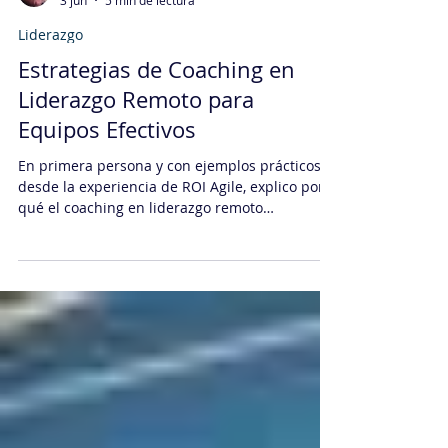
Daniel Sachi
3 jun
5 min de lectura
Liderazgo
Estrategias de Coaching en
Liderazgo Remoto para
Equipos Efectivos
En primera persona y con ejemplos prácticos
desde la experiencia de ROI Agile, explico por
qué el coaching en liderazgo remoto
transforma equipos dispersos en equipos
efectivos. Presento un diagnóstico inicial,
estrategias aplicables, un plan de seis pasos y
preguntas clave para que las organizaciones
evalúen su madurez en liderazgo a distancia.