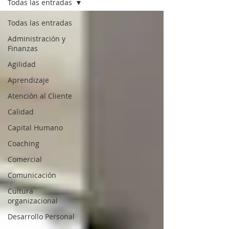
Todas las entradas
Todas las entradas
Administración y
Finanzas
Agilidad
Aprendizaje
Atención al Cliente
Calidad
Capital Humano
Coaching
Comercial
Comunicación
Cultura
organizacional
Desarrollo Personal