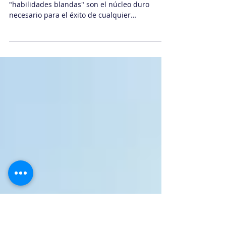
binario, pero los negocios
hablan humano
Un análisis reflexivo y divertido de cómo las
"habilidades blandas" son el núcleo duro
necesario para el éxito de cualquier
transformación digital. El autor comparte
anécdotas reales y ofrece consejos prácticos
para evitar los fracasos humanos que sabotean
la tecnología.