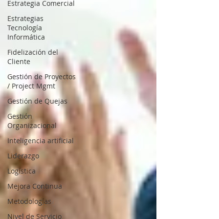
Estrategia Comercial
Estrategias
Tecnología
Informática
Fidelización del
Cliente
Gestión de Proyectos
/ Project Mgmt
Gestión de Quejas
Gestión
Organizacional
Inteligencia artificial
Liderazgo
Logística
Mejora Continua
Metodologías
Nivel de Servicio