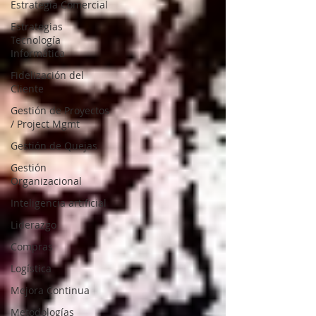
Estrategia Comercial
Estrategias
Tecnología
Informática
Fidelización del
Cliente
Gestión de Proyectos
/ Project Mgmt
Gestión de Quejas
Gestión
Organizacional
Inteligencia artificial
Liderazgo
Compras
Logística
Mejora Continua
Metodologías