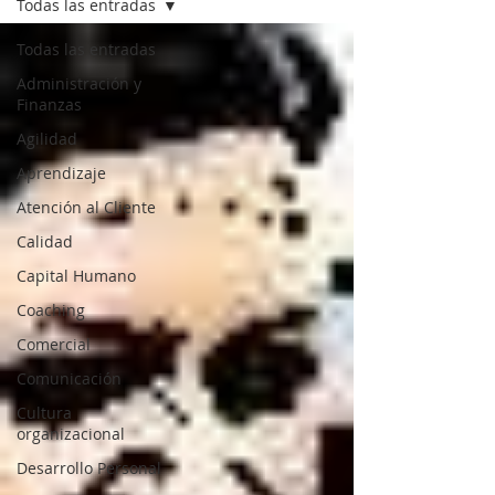
Todas las entradas
Todas las entradas
Administración y
Finanzas
Agilidad
Aprendizaje
Atención al Cliente
Calidad
Capital Humano
Coaching
Comercial
Comunicación
Cultura
organizacional
Desarrollo Personal