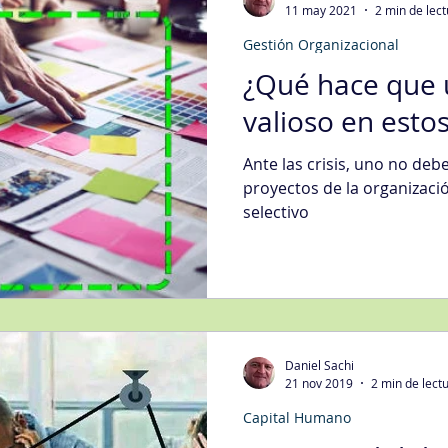
11 may 2021
2 min de lec
Gestión Organizacional
egias Tecnología Informática
Fidelización del Cliente
¿Qué hace que 
valioso en est
Mgmt
Gestión de Quejas
Gestión Organizacional
Int
Ante las crisis, uno no debe
proyectos de la organizaci
selectivo
jora Continua
Metodologías
Nivel de Servicio
Sati
ción Digital
Ventas
Compras
Daniel Sachi
21 nov 2019
2 min de lect
Capital Humano