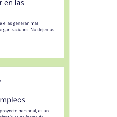
r en las
ue ellas generan mal
 organizaciones. No dejemos
ra
empleos
royecto personal, es un