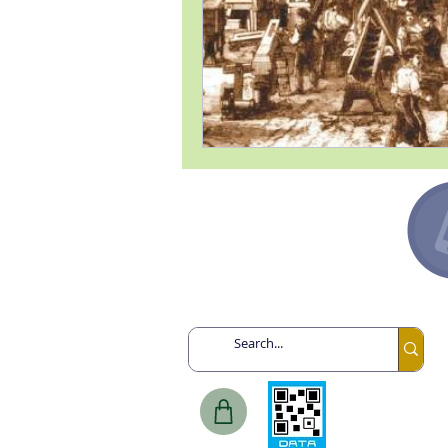
Argentina +54 91132193259
Canadá +1 6478713467
España +34 649443943
México +52 8131860695