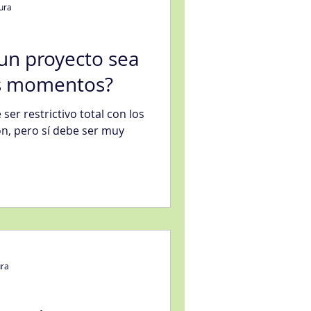
tura
un proyecto sea
os momentos?
eligencia artificial
 ser restrictivo total con los
ón, pero sí debe ser muy
sfacción al Cliente
ura