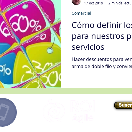
17 oct 2019
2 min de lectu
Comercial
egias Tecnología Informática
Fidelización del Cliente
Cómo definir l
para nuestros p
Mgmt
Gestión de Quejas
Gestión Organizacional
Int
servicios
Hacer descuentos para ven
jora Continua
Metodologías
Nivel de Servicio
Sati
arma de doble filo y convi
ción Digital
Ventas
Compras
Suscr
E-mail
//
info@roiagile.com