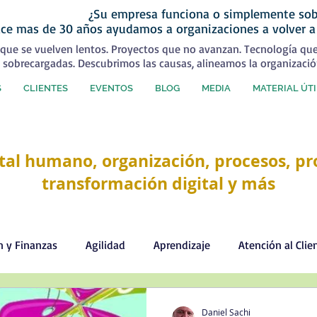
¿Su empresa funciona o simplemente sob
ce mas de 30 años ayudamos a organizaciones a volver a
que se vuelven lentos. Proyectos que no avanzan. Tecnología qu
 sobrecargadas. Descubrimos las causas, alineamos la organizació
S
CLIENTES
EVENTOS
BLOG
MEDIA
MATERIAL ÚTI
tal humano, organización, procesos, pro
transformación digital y más
n y Finanzas
Agilidad
Aprendizaje
Atención al Clie
Comercial
Comunicación
Cultura organizacional
Daniel Sachi