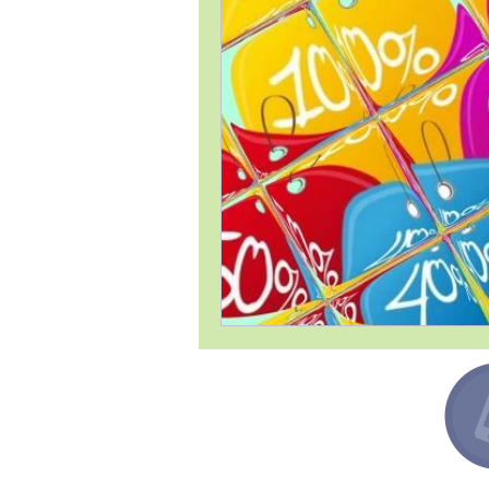
Estrategia Comercial
Estrat
Gestión de Proyectos / Project 
Liderazgo
Logística
Me
Temas Generales
Transforma
Argentina +54 91132193259
Canadá +1 6478713467
España +34 649443943
México +52 8131860695