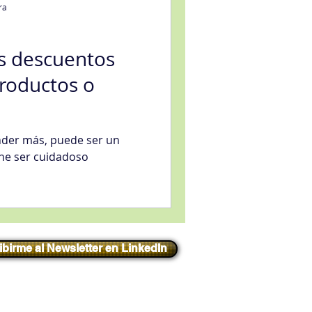
ra
os descuentos
roductos o
eligencia artificial
der más, puede ser un
sfacción al Cliente
ene ser cuidadoso
ibirme al Newsletter en LinkedIn