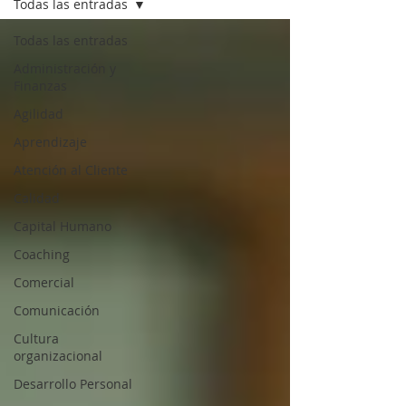
Todas las entradas
Todas las entradas
Administración y
Finanzas
Agilidad
Aprendizaje
Atención al Cliente
Calidad
Capital Humano
Coaching
Comercial
Comunicación
Cultura
organizacional
Desarrollo Personal