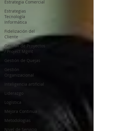
Estrategia Comercial
Estrategias
Tecnología
Informática
Fidelización del
Cliente
Gestión de Proyectos
/ Project Mgmt
Gestión de Quejas
Gestión
Organizacional
Inteligencia artificial
Liderazgo
Logística
Mejora Continua
Metodologías
Nivel de Servicio