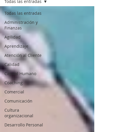
Todas las entradas
Todas las entradas
Administración y
Finanzas
Agilidad
Aprendizaje
Atención al Cliente
Calidad
Capital Humano
Coaching
Comercial
Comunicación
Cultura
organizacional
Desarrollo Personal