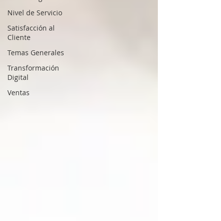
Nivel de Servicio
Satisfacción al
Cliente
Temas Generales
Transformación
Digital
Ventas