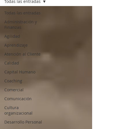
Todas las entradas
Todas las entradas
Administración y
Finanzas
Agilidad
Aprendizaje
Atención al Cliente
Calidad
Capital Humano
Coaching
Comercial
Comunicación
Cultura
organizacional
Desarrollo Personal