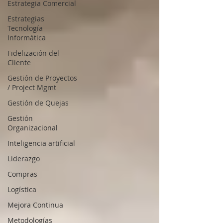
Estrategia Comercial
Estrategias
Tecnología
Informática
Fidelización del
Cliente
Gestión de Proyectos
/ Project Mgmt
Gestión de Quejas
Gestión
Organizacional
Inteligencia artificial
Liderazgo
Compras
Logística
Mejora Continua
Metodologías