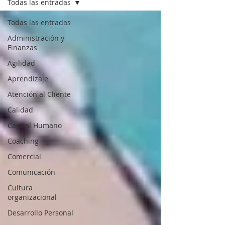
Todas las entradas
Todas las entradas
Administración y
Finanzas
Agilidad
Aprendizaje
Atención al Cliente
Calidad
Capital Humano
Coaching
Comercial
Comunicación
Cultura
organizacional
Desarrollo Personal