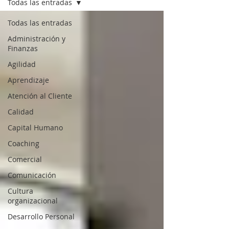
Todas las entradas
Todas las entradas
Administración y
Finanzas
Agilidad
Aprendizaje
Atención al Cliente
Calidad
Capital Humano
Coaching
Comercial
Comunicación
Cultura
organizacional
Desarrollo Personal