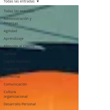
Todas las entradas
Todas las entradas
Administración y
Finanzas
Agilidad
Aprendizaje
Atención al Cliente
Calidad
Capital Humano
Coaching
Comercial
Comunicación
Cultura
organizacional
Desarrollo Personal