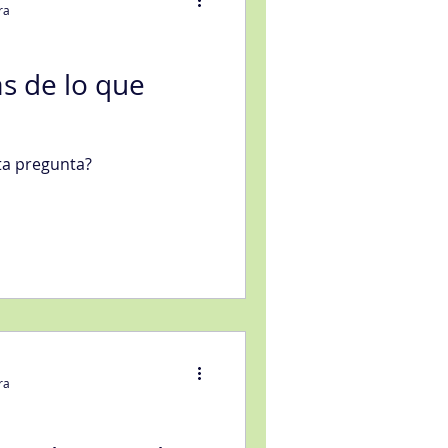
ra
ás de lo que
eligencia artificial
ta pregunta?
vicio
ra