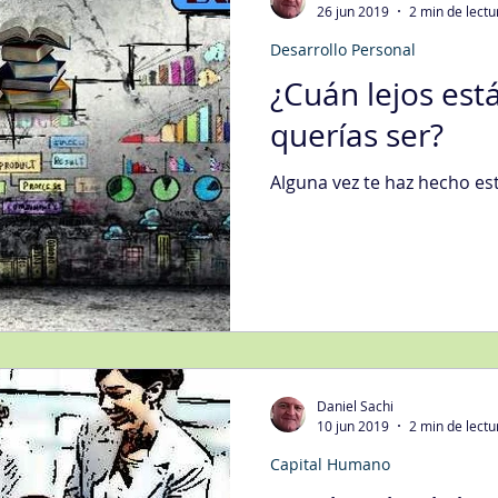
26 jun 2019
2 min de lectu
Desarrollo Personal
egias Tecnología Informática
Fidelización del Cliente
¿Cuán lejos est
querías ser?
Mgmt
Gestión de Quejas
Gestión Organizacional
Int
Alguna vez te haz hecho es
gística
Mejora Continua
Metodologías
Nivel de Ser
s Generales
Transformación Digital
Ventas
Daniel Sachi
10 jun 2019
2 min de lectu
Capital Humano