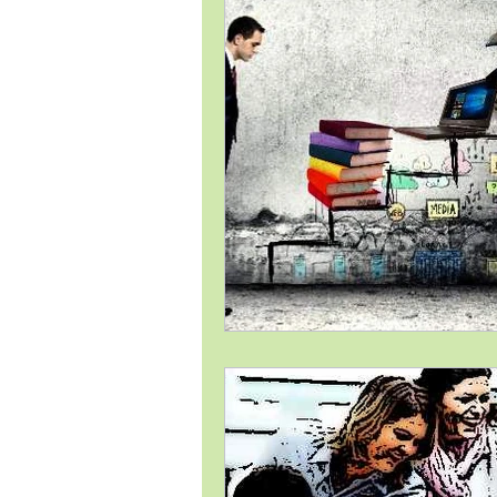
Estrategia Comercial
Estrat
Gestión de Proyectos / Project 
Liderazgo
Compras
Lo
Satisfacción al Cliente
Tema