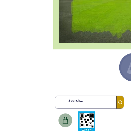
Argentina +54 91132193259
Canadá +1 6478713467
España +34 649443943
México +52 8131860695