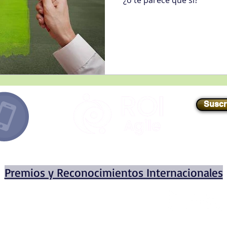
¿o te parece que si?
Suscr
E-mail
//
info@roiagile.com
Premios y Reconocimientos Internacionales
Miembro
fundador
de
© 2020 por ROI AGILE INTERN