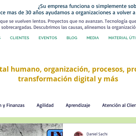
¿Su empresa funciona o simplemente sob
ce mas de 30 años ayudamos a organizaciones a volver a
que se vuelven lentos. Proyectos que no avanzan. Tecnología qu
 sobrecargadas. Descubrimos las causas, alineamos la organizació
S
CLIENTES
EVENTOS
BLOG
MEDIA
MATERIAL ÚTI
tal humano, organización, procesos, pro
transformación digital y más
n y Finanzas
Agilidad
Aprendizaje
Atención al Clie
Comercial
Comunicación
Cultura organizacional
Daniel Sachi