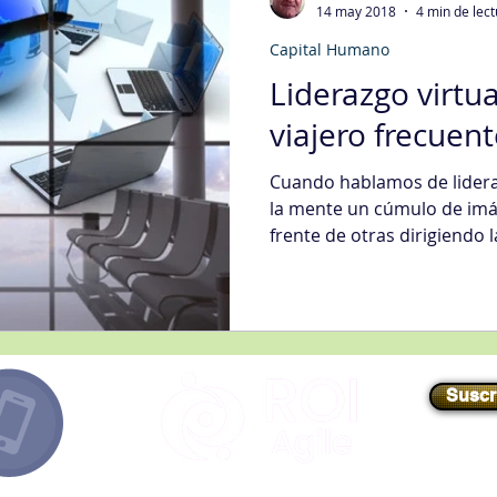
14 may 2018
4 min de lec
Capital Humano
egias Tecnología Informática
Fidelización del Cliente
Liderazgo virtua
viajero frecuent
Mgmt
Gestión de Quejas
Gestión Organizacional
Int
Cuando hablamos de lidera
la mente un cúmulo de imá
frente de otras dirigiendo la
jora Continua
Metodologías
Nivel de Servicio
Sati
ción Digital
Ventas
Compras
Suscr
E-mail
//
info@roiagile.com