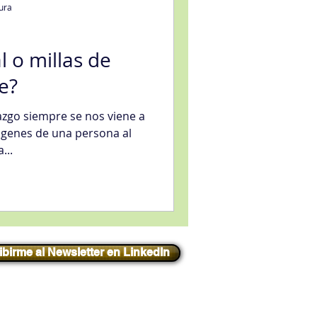
tura
l o millas de
e?
eligencia artificial
zgo siempre se nos viene a
genes de una persona al
...
sfacción al Cliente
ibirme al Newsletter en LinkedIn