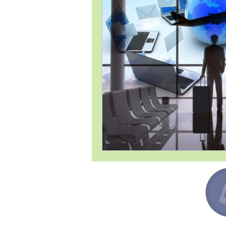
Estrategia Comercial
Estrat
Gestión de Proyectos / Project 
Liderazgo
Logística
Me
Temas Generales
Transforma
Argentina +54 91132193259
Canadá +1 6478713467
España +34 649443943
México +52 8131860695