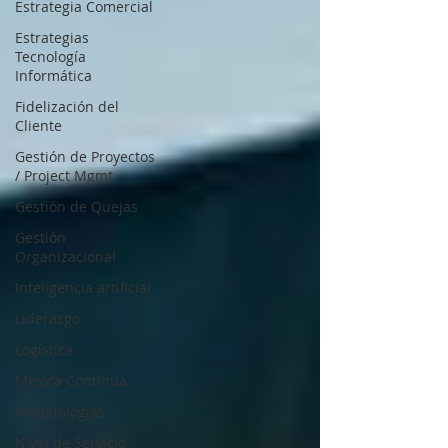
Estrategia Comercial
Estrategias
Tecnología
Informática
Fidelización del
Cliente
Gestión de Proyectos
/ Project Mgmt
Gestión de Quejas
Gestión
Organizacional
Inteligencia artificial
Liderazgo
Logística
Mejora Continua
Metodologías
Nivel de Servicio