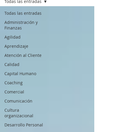
Todas las entradas
Todas las entradas
Administración y
Finanzas
Agilidad
Aprendizaje
Atención al Cliente
Calidad
Capital Humano
Coaching
Comercial
Comunicación
Cultura
organizacional
Desarrollo Personal