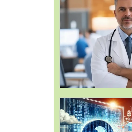
Estrategia Comercial
Estrat
Gestión de Proyectos / Project 
Liderazgo
Compras
Lo
Satisfacción al Cliente
Tema