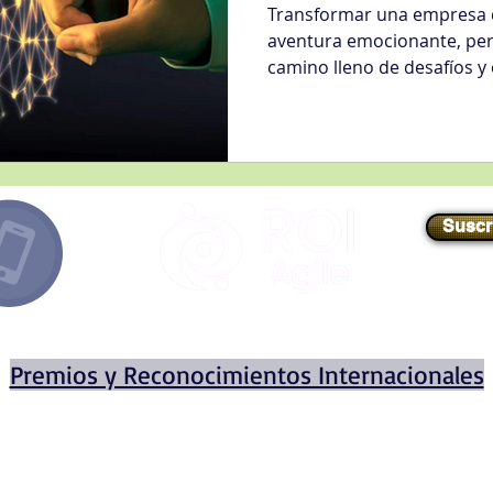
Transformar una empresa 
aventura emocionante, pe
camino lleno de desafíos y 
Suscr
E-mail
//
info@roiagile.com
Premios y Reconocimientos Internacionales
Miembro
fundador
de
© 2020 por ROI AGILE INTERN