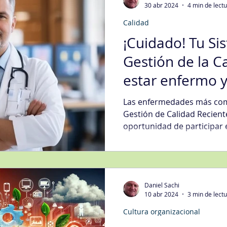
30 abr 2024
4 min de lect
Calidad
egias Tecnología Informática
Fidelización del Cliente
¡Cuidado! Tu Si
Gestión de la C
Mgmt
Gestión de Quejas
Gestión Organizacional
Int
estar enfermo y
transformación d
Las enfermedades más com
gística
Mejora Continua
Metodologías
Nivel de Ser
patógeno
Gestión de Calidad Recient
oportunidad de participar 
s Generales
Transformación Digital
Ventas
Daniel Sachi
10 abr 2024
3 min de lect
Cultura organizacional