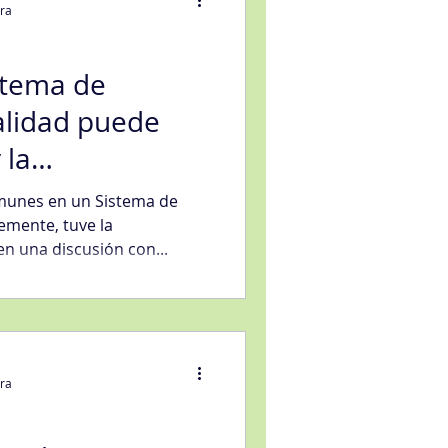
ura
stema de
alidad puede
eligencia artificial
 la
igital ser el
unes en un Sistema de
vicio
emente, tuve la
en una discusión con...
ura