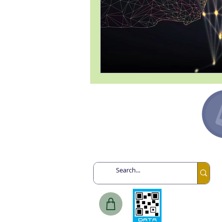
Argentina +54 91132193259
Canadá +1 6478713467
España +34 649443943
México +52 8131860695