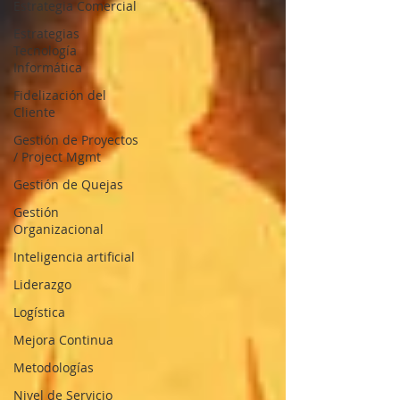
Estrategia Comercial
Estrategias
Tecnología
Informática
Fidelización del
Cliente
Gestión de Proyectos
/ Project Mgmt
Gestión de Quejas
Gestión
Organizacional
Inteligencia artificial
Liderazgo
Logística
Mejora Continua
Metodologías
Nivel de Servicio