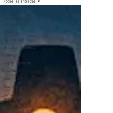
Todas las entradas
Todas las entradas
Administración y
Finanzas
Agilidad
Aprendizaje
Atención al Cliente
Calidad
Capital Humano
Coaching
Comercial
Comunicación
Cultura
organizacional
Desarrollo Personal