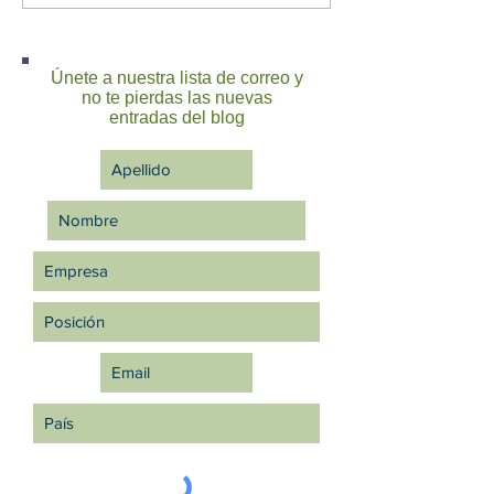
que el talento no espera
influencia en el 
cómo el talento 
preparación se
Únete a nuestra lista de correo y
para alcanzar la
no te pierdas las nuevas
excelencia
entradas del blog