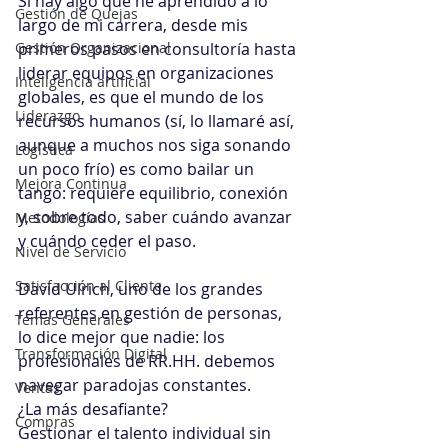
Si hay algo que he aprendido a lo 
Gestión de Quejas
largo de mi carrera, desde mis 
primeros pasos en consultoría hasta 
Gestión Organizacional
liderar equipos en organizaciones 
Inteligencia artificial
globales, es que el mundo de los 
Liderazgo
recursos humanos (sí, lo llamaré así, 
aunque a muchos nos siga sonando 
Logística
un poco frío) es como bailar un 
Mejora Continua
tango: requiere equilibrio, conexión 
y, sobre todo, saber cuándo avanzar 
Metodologías
y cuándo ceder el paso. 
Nivel de Servicio
Satisfacción al Cliente
David Ulrich, uno de los grandes 
referentes en gestión de personas, 
Temas Generales
lo dice mejor que nadie: los 
Transformación Digital
profesionales de RR.HH. debemos 
navegar paradojas constantes. 
Ventas
¿La más desafiante?
Compras
Gestionar el talento individual sin 