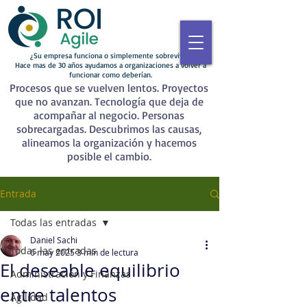
¿Su empresa funciona o simplemente sobrevive?
Hace mas de 30 años ayudamos a organizaciones a volver a
funcionar como deberían.
Procesos que se vuelven lentos. Proyectos
que no avanzan. Tecnología que deja de
acompañar al negocio. Personas
sobrecargadas. Descubrimos las causas,
alineamos la organización y hacemos
posible el cambio.
Entrada
Todas las entradas
Daniel Sachi
Todas las entradas
6 may 2025
3 min de lectura
El deseable equilibrio
Administración y Finanzas
entre talentos
Agilidad