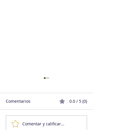
Comentarios
0.0 / 5 (0)
Comentar y calificar...
La noche que aprendí
El liderazgo y s