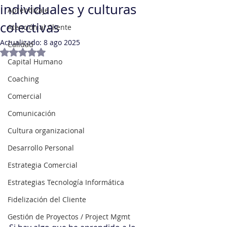
individuales y culturas
Aprendizaje
colectivas
Atención al Cliente
Actualizado:
8 ago 2025
Calidad
Obtuvo NaN de 5 estrellas.
Capital Humano
Coaching
Comercial
Comunicación
Cultura organizacional
Desarrollo Personal
Estrategia Comercial
Estrategias Tecnología Informática
Fidelización del Cliente
Gestión de Proyectos / Project Mgmt